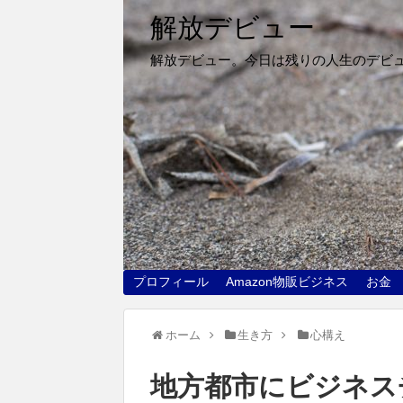
解放デビュー
解放デビュー。今日は残りの人生のデビ
プロフィール
Amazon物販ビジネス
お金
ホーム
生き方
心構え
地方都市にビジネス