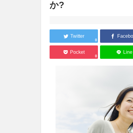
か?
0
0