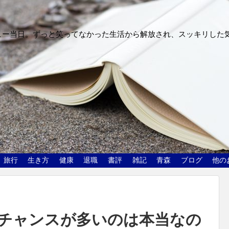
ュー当日。ずっと笑ってなかった生活から解放され、スッキリした
旅行
生き方
健康
退職
書評
雑記
青森
ブログ
他の
チャンスが多いのは本当なの