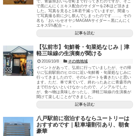
で、青森県おいらせ町まで行ってきたのですが、そこ
で黒にんにくエキス配合のサイダーを2本ほど頂きま
した。写真を見ると1本若干減っていますが、間違っ
て写真撮る前に少し飲んでしまったのです……。その
名も「おいらせオヤジMAGMAサイダー～黒にんにく
エキス5%配合～」。
記事を読む
【弘前市】旬鮮肴・旬菜処なじみ｜津
軽三味線の生演奏が聞ける
2016/10/8
その他地域
イベントがあって、弘前に行っていましたが、その帰
りに弘前駅前のヒロロに近い旬鮮肴・旬菜処なじみに
行ってきましたので、そのレポートを書きたいと思い
ます。ただ、車で来ていて、終わったあとに青森市内
まで行かないといけなかったので、ノンアルでした
が、食べ物は美味しかったし、津軽三味線の生演奏が
聞けて楽しむことができました。
記事を読む
八戸駅前に宿泊するならユートリーは
おすすめです｜駐車場割引あり、朝食
豪華