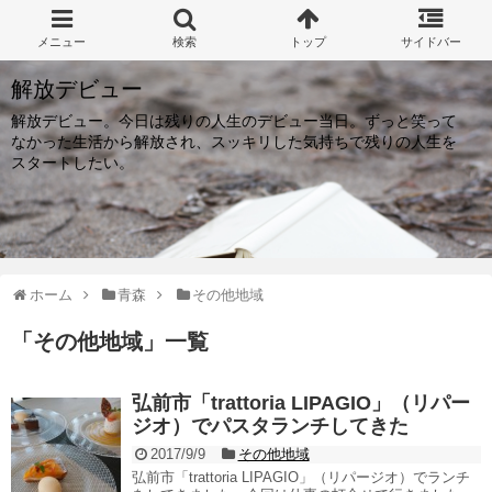
解放デビュー
解放デビュー。今日は残りの人生のデビュー当日。ずっと笑って
なかった生活から解放され、スッキリした気持ちで残りの人生を
スタートしたい。
ホーム
青森
その他地域
「
その他地域
」
一覧
弘前市「trattoria LIPAGIO」（リパー
ジオ）でパスタランチしてきた
2017/9/9
その他地域
弘前市「trattoria LIPAGIO」（リパージオ）でランチ