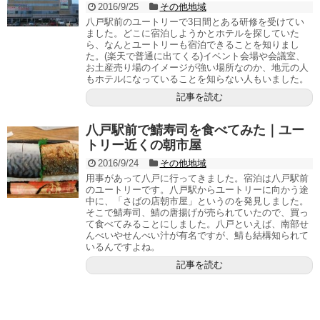
2016/9/25
その他地域
八戸駅前のユートリーで3日間とある研修を受けてい
ました。どこに宿泊しようかとホテルを探していた
ら、なんとユートリーも宿泊できることを知りまし
た。(楽天で普通に出てくる)イベント会場や会議室、
お土産売り場のイメージが強い場所なのか、地元の人
もホテルになっていることを知らない人もいました。
記事を読む
八戸駅前で鯖寿司を食べてみた｜ユー
トリー近くの朝市屋
2016/9/24
その他地域
用事があって八戸に行ってきました。宿泊は八戸駅前
のユートリーです。八戸駅からユートリーに向かう途
中に、「さばの店朝市屋」というのを発見しました。
そこで鯖寿司、鯖の唐揚げが売られていたので、買っ
て食べてみることにしました。八戸といえば、南部せ
んべいやせんべい汁が有名ですが、鯖も結構知られて
いるんですよね。
記事を読む