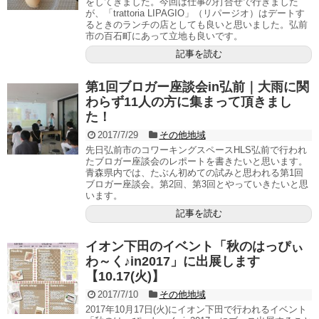
をしてきました。今回は仕事の打合せで行きました
が、「trattoria LIPAGIO」（リパージオ）はデートす
るときのランチの店としても良いと思いました。弘前
市の百石町にあって立地も良いです。
記事を読む
第1回ブロガー座談会in弘前｜大雨に関
わらず11人の方に集まって頂きまし
た！
2017/7/29
その他地域
先日弘前市のコワーキングスペースHLS弘前で行われ
たブロガー座談会のレポートを書きたいと思います。
青森県内では、たぶん初めての試みと思われる第1回
ブロガー座談会。第2回、第3回とやっていきたいと思
います。
記事を読む
イオン下田のイベント「秋のはっぴぃ
わ～く♪in2017」に出展します
【10.17(火)】
2017/7/10
その他地域
2017年10月17日(火)にイオン下田で行われるイベント