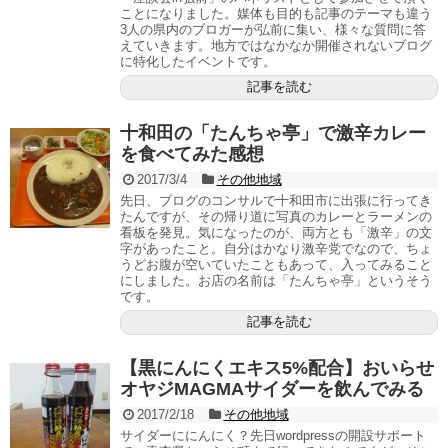
ことになりました。媒体も目的も記事のテーマも違う
3人の県内のブロガーが弘前に集い、様々な質問に答
えていきます。地方ではなかなか開催されないブログ
に特化したイベントです。
記事を読む
十和田の「たんちゃ亭」で激辛カレー
を食べてみた感想
2017/3/4
その他地域
先日、ブログのコンサルで十和田市に出張に行ってき
たんですが、その帰り道に写真のカレーとラーメンの
看板を発見。気になったのが、両方とも「激辛」の文
字があったこと。自分はかなり激辛党でなので、ちょ
うどお腹が空いていたこともあって、入ってみること
にしました。お店の名前は「たんちゃ亭」というそう
です。
記事を読む
【黒にんにくエキス5%配合】おいらせ
オヤジMAGMAサイダーを飲んでみる
2017/2/18
その他地域
サイダーににんにく？先日wordpressの開設サポート