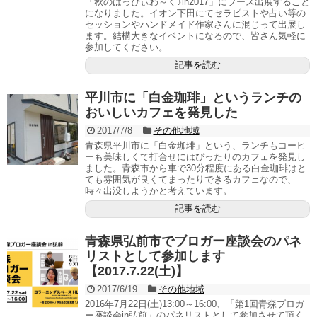
「秋のはっぴぃわ～く♪in2017」にブース出展すること
になりました。イオン下田にてセラピストや占い等の
セッションやハンドメイド作家さんに混じって出展し
ます。結構大きなイベントになるので、皆さん気軽に
参加してください。
記事を読む
平川市に「白金珈琲」というランチの
おいしいカフェを発見した
2017/7/8
その他地域
青森県平川市に「白金珈琲」という、ランチもコーヒ
ーも美味しくて打合せにはぴったりのカフェを発見し
ました。青森市から車で30分程度にある白金珈琲はと
ても雰囲気が良くてまったりできるカフェなので、
時々出没しようかと考えています。
記事を読む
青森県弘前市でブロガー座談会のパネ
リストとして参加します
【2017.7.22(土)】
2017/6/19
その他地域
2016年7月22日(土)13:00～16:00、「第1回青森ブロガ
ー座談会in弘前」のパネリストとして参加させて頂く