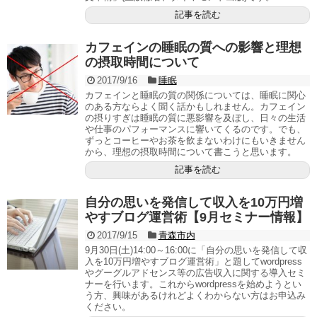
記事を読む
カフェインの睡眠の質への影響と理想
の摂取時間について
2017/9/16
睡眠
カフェインと睡眠の質の関係については、睡眠に関心
のある方ならよく聞く話かもしれません。カフェイン
の摂りすぎは睡眠の質に悪影響を及ぼし、日々の生活
や仕事のパフォーマンスに響いてくるのです。でも、
ずっとコーヒーやお茶を飲まないわけにもいきません
から、理想の摂取時間について書こうと思います。
記事を読む
自分の思いを発信して収入を10万円増
やすブログ運営術【9月セミナー情報】
2017/9/15
青森市内
9月30日(土)14:00～16:00に「自分の思いを発信して収
入を10万円増やすブログ運営術」と題してwordpress
やグーグルアドセンス等の広告収入に関する導入セミ
ナーを行います。これからwordpressを始めようとい
う方、興味があるけれどよくわからない方はお申込み
ください。