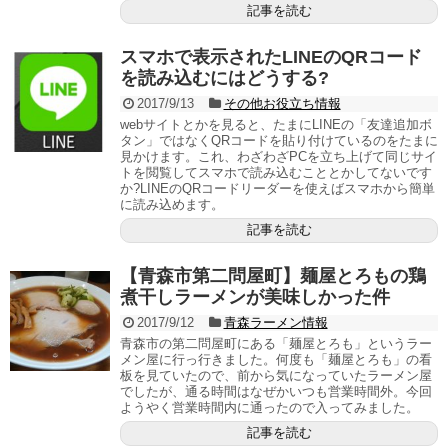
記事を読む
スマホで表示されたLINEのQRコード
を読み込むにはどうする?
2017/9/13
その他お役立ち情報
webサイトとかを見ると、たまにLINEの「友達追加ボ
タン」ではなくQRコードを貼り付けているのをたまに
見かけます。これ、わざわざPCを立ち上げて同じサイ
トを閲覧してスマホで読み込むこととかしてないです
か?LINEのQRコードリーダーを使えばスマホから簡単
に読み込めます。
記事を読む
【青森市第二問屋町】麺屋とろもの鶏
煮干しラーメンが美味しかった件
2017/9/12
青森ラーメン情報
青森市の第二問屋町にある「麺屋とろも」というラー
メン屋に行っ行きました。何度も「麺屋とろも」の看
板を見ていたので、前から気になっていたラーメン屋
でしたが、通る時間はなぜかいつも営業時間外。今回
ようやく営業時間内に通ったので入ってみました。
記事を読む