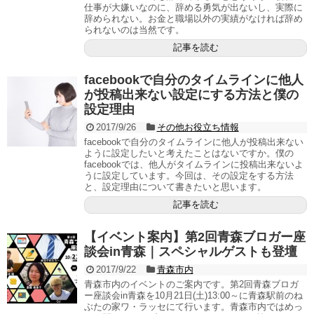
仕事が大嫌いなのに、辞める勇気が出ないし、実際に
辞められない。お金と職場以外の実績がなければ辞め
られないのは当然です。
記事を読む
facebookで自分のタイムラインに他人
が投稿出来ない設定にする方法と僕の
設定理由
2017/9/26
その他お役立ち情報
facebookで自分のタイムラインに他人が投稿出来ない
ように設定したいと考えたことはないですか。僕の
facebookでは、他人がタイムラインに投稿出来ないよ
うに設定しています。今回は、その設定をする方法
と、設定理由について書きたいと思います。
記事を読む
【イベント案内】第2回青森ブロガー座
談会in青森｜スペシャルゲストも登壇
2017/9/22
青森市内
青森市内のイベントのご案内です。第2回青森ブロガ
ー座談会in青森を10月21日(土)13:00～に青森駅前のね
ぶたの家ワ・ラッセにて行います。青森市内ではめっ