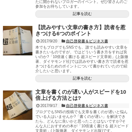
たに開かれないブロガーのイベント。ぜひ皆さんのご
参加をお待ちしています。
記事を読む
【読みやすい文章の書き方】読者を惹
きつける6つのポイント
2017/9/20
自己啓発書＆ビジネス書
本でもブログでもSNSでも、誰でも読みやすい文章を
書きたいものですが、ではどういう書き方をすれば良
いのか?「10倍速く書ける 超スピード文章術」(上阪徹
著、ダイヤモンド社)では読みやすい書き方で読者を惹
きつけるためのポイントについて書かれていたので紹
介したいと思います。
記事を読む
文章を書くのが遅い人がスピードを10
倍上げる方法とは?
2017/9/17
自己啓発書＆ビジネス書
ブログでもSNSの投稿でも文章を書くのが遅いと悩ん
でいる人はいませんか?「書くのが遅い」を解決でき
たら、どんなに良いかと思ったことはないですか?そ
んな人におすすめの本が「10倍速く書ける 超スピード
文章術」(上阪徹著、ダイヤモンド出版)です。