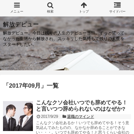
解放デビュー
解放デビュー。今日は残りの人生のデビュー当日。ずっと笑って
なかった生活から解放され、スッキリした気持ちで残りの人生を
スタートしたい。
「
2017年09月
」
一覧
こんなクソ会社いつでも辞めてやる！
と言いつつ辞められないのはなぜか?
2017/9/29
退職のマインド
こんなクソ会社あるか！いつでも辞めてやる！そう意
気込んでみたものの、なかなか辞めることができな
い・・・。いつでも辞めてやる！と思うくらい会社の