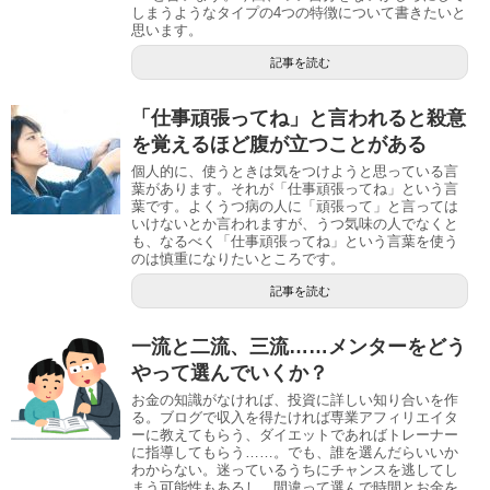
しまうようなタイプの4つの特徴について書きたいと
思います。
記事を読む
「仕事頑張ってね」と言われると殺意
を覚えるほど腹が立つことがある
個人的に、使うときは気をつけようと思っている言
葉があります。それが「仕事頑張ってね」という言
葉です。よくうつ病の人に「頑張って」と言っては
いけないとか言われますが、うつ気味の人でなくと
も、なるべく「仕事頑張ってね」という言葉を使う
のは慎重になりたいところです。
記事を読む
一流と二流、三流……メンターをどう
やって選んでいくか？
お金の知識がなければ、投資に詳しい知り合いを作
る。ブログで収入を得たければ専業アフィリエイタ
ーに教えてもらう、ダイエットであればトレーナー
に指導してもらう……。でも、誰を選んだらいいか
わからない。迷っているうちにチャンスを逃してし
まう可能性もあるし、間違って選んで時間とお金を