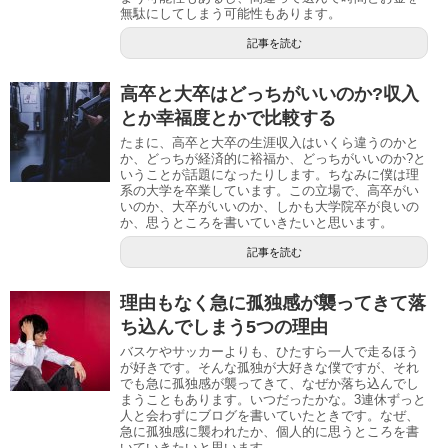
無駄にしてしまう可能性もあります。
記事を読む
高卒と大卒はどっちがいいのか?収入
とか幸福度とかで比較する
たまに、高卒と大卒の生涯収入はいくら違うのかと
か、どっちが経済的に裕福か、どっちがいいのか?と
いうことが話題になったりします。ちなみに僕は理
系の大学を卒業しています。この立場で、高卒がい
いのか、大卒がいいのか、しかも大学院卒が良いの
か、思うところを書いていきたいと思います。
記事を読む
理由もなく急に孤独感が襲ってきて落
ち込んでしまう5つの理由
バスケやサッカーよりも、ひたすら一人で走るほう
が好きです。そんな孤独が大好きな僕ですが、それ
でも急に孤独感が襲ってきて、なぜか落ち込んでし
まうこともあります。いつだったかな。3連休ずっと
人と会わずにブログを書いていたときです。なぜ、
急に孤独感に襲われたか、個人的に思うところを書
いていきたいと思います。