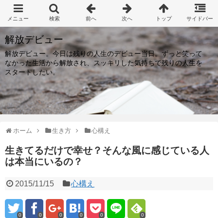
解放デビュー
解放デビュー。今日は残りの人生のデビュー当日。ずっと笑って
なかった生活から解放され、スッキリした気持ちで残りの人生を
スタートしたい。
ホーム
生き方
心構え
生きてるだけで幸せ？そんな風に感じている人
は本当にいるの？
2015/11/15
心構え
0
0
0
0
0
0