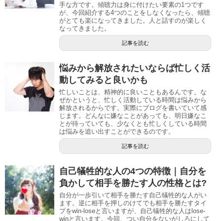
手な方です。傾聴力は身に付けたい要素の1つです
が、今回紹介する4つのことをしなくなったら、傾聴
がとても楽になってきました。人と話すのが楽しく
なってきました。
記事を読む
悩みから解放されたいならば忙しく活
動してみると良いかも
忙しいことは、精神的に良いこともあるんです。な
ぜかというと、忙しく活動している時間は悩みから
解放されるからです。実際にブログを書いていて感
じます。どんなに嫌なことがあっても、明日嫌なこ
とが待っていても、少なくとも忙しくしている時間
は悩みを追い出すことができるのです。
記事を読む
自己犠牲的な人の4つの特徴｜自分を
負かして相手を勝たす人の性格とは?
自分が一歩引いて相手を勝たす自己犠牲的な人がい
ます。逆に相手を押しのけてでも相手を勝たすタイ
プをwin-loseと言いますが、自己犠牲的な人はlose-
winと言います。今回、つい自分をないがしろにして