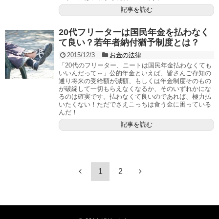
記事を読む
20代フリーターは国民年金を払わなく
て良い？若年者納付猶予制度とは？
2015/12/3
お金の法律
「20代のフリーター、ニートは国民年金払わなくても
いいんだって～」公的年金といえば、皆さんご存知の
通り将来の受給額が減額、もしくは年金制度そのもの
が破綻して一切もらえなくなるか、そのいずれかにな
るのは確実です。払わなくて良いのであれば、極力払
いたくない！ただでさえこっちは食う金に困っている
んだ！
記事を読む
1
2