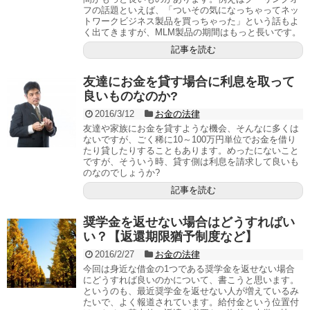
フの話題といえば、「ついその気になっちゃってネッ
トワークビジネス製品を買っちゃった」という話もよ
く出てきますが、MLM製品の期間はもっと長いです。
記事を読む
友達にお金を貸す場合に利息を取って
良いものなのか?
2016/3/12
お金の法律
友達や家族にお金を貸すような機会、そんなに多くは
ないですが、ごく稀に10～100万円単位でお金を借り
たり貸したりすることもあります。めったにないこと
ですが、そういう時、貸す側は利息を請求して良いも
のなのでしょうか?
記事を読む
奨学金を返せない場合はどうすればい
い？【返還期限猶予制度など】
2016/2/27
お金の法律
今回は身近な借金の1つである奨学金を返せない場合
にどうすれば良いのかについて、書こうと思います。
というのも、最近奨学金を返せない人が増えているみ
たいで、よく報道されています。給付金という位置付