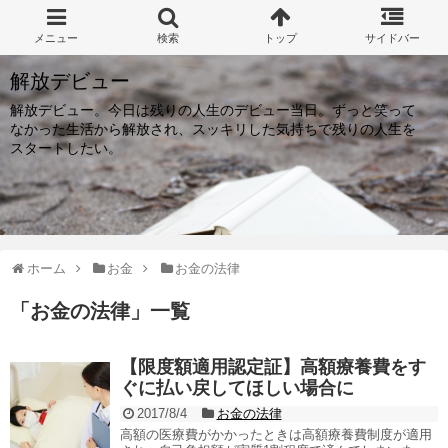
解放デビュー
解放デビュー。今日は残りの人生のデビュー当日。ずっと笑って
なかった生活から解放され、スッキリした気持ちで残りの人生を
スタートしたい。
ホーム
お金
お金の法律
「
お金の法律
」
一覧
【限度額適用認定証】高額療養費をす
ぐに払い戻してほしい場合に
2017/8/4
お金の法律
高額の医療費がかかったときは高額療養費制度が適用