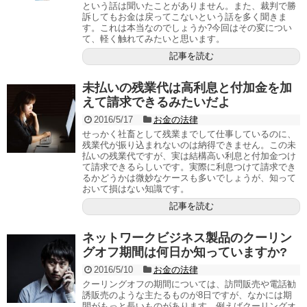
という話は聞いたことがありません。また、裁判で勝
訴してもお金は戻ってこないという話を多く聞きま
す。これは本当なのでしょうか?今回はその変につい
て、軽く触れてみたいと思います。
記事を読む
未払いの残業代は高利息と付加金を加
えて請求できるみたいだよ
2016/5/17
お金の法律
せっかく社畜として残業までして仕事しているのに、
残業代が振り込まれないのは納得できません。この未
払いの残業代ですが、実は結構高い利息と付加金つけ
て請求できるらしいです。実際に利息つけて請求でき
るかどうかは微妙なケースも多いでしょうが、知って
おいて損はない知識です。
記事を読む
ネットワークビジネス製品のクーリン
グオフ期間は何日か知っていますか?
2016/5/10
お金の法律
クーリングオフの期間については、訪問販売や電話勧
誘販売のような主たるものが8日ですが、なかには期
間がもっと長いものがあります。例えばクーリングオ