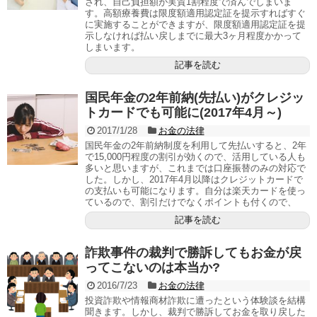
され、自己負担額が実質1割程度で済んでしまいま
す。高額療養費は限度額適用認定証を提示すればすぐ
に実施することができますが、限度額適用認定証を提
示しなければ払い戻しまでに最大3ヶ月程度かかって
しまいます。
記事を読む
国民年金の2年前納(先払い)がクレジッ
トカードでも可能に(2017年4月～)
2017/1/28
お金の法律
国民年金の2年前納制度を利用して先払いすると、2年
で15,000円程度の割引が効くので、活用している人も
多いと思いますが、これまでは口座振替のみの対応で
した。しかし、2017年4月以降はクレジットカードで
の支払いも可能になります。自分は楽天カードを使っ
ているので、割引だけでなくポイントも付くので、
記事を読む
詐欺事件の裁判で勝訴してもお金が戻
ってこないのは本当か?
2016/7/23
お金の法律
投資詐欺や情報商材詐欺に遭ったという体験談を結構
聞きます。しかし、裁判で勝訴してお金を取り戻した