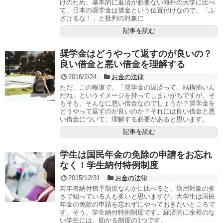
けのため、基本的に返済が必要ない海外の大学に比べ
て、日本の奨学金は借金という位置付けなので、「ふ
ざけるな！」と批判の対象に
記事を読む
奨学金はどうやって返すのが良いの？
良い借金と悪い借金を理解する
2016/2/24
お金の法律
ただ、この報道で、「奨学金の返済って、結構怖いん
だね」というイメージを持ってしまいがちですが、そ
もそも、そんなに悪い借金なのでしょうか？奨学金を
どうやって返すのが良いのか？それには良い借金と悪
い借金について、理解する必要があると思います。
記事を読む
学生は国民年金の免除の申請をお忘れ
なく！学生納付特例制度
2015/12/31
お金の法律
若年者納付猶予制度なんかに比べると、適用対象の多
さで知っている人も多いと思いますが、大学生は国民
年金の免除の申請を忘れずにやっておきたいところで
す。そう、学生納付特例制度です。経済的に余裕のな
い学生には、助かる制度の1つです。