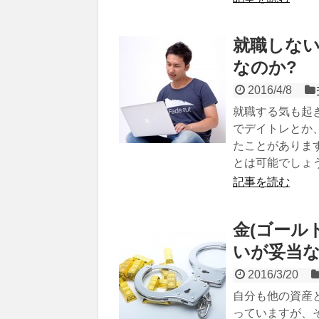
就職しな
なのか?
2016/4/8
就職する気も起
でデイトレとか
たことがありま
とは可能でしょ
記事を読む
金(ゴール
いが妥当な
2016/3/20
自分も他の資産
っていますが、