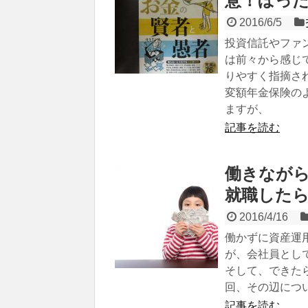
意！ぼっ
2016/6/5
投資信託やファ
は前々から感じ
りやすく指摘さ
変額年金保険の
ますが、
記事を読む
働きなが
就職した
2016/4/16
働かずに資産運
が、会社員とし
そして、できた
回、その辺につ
記事を読む