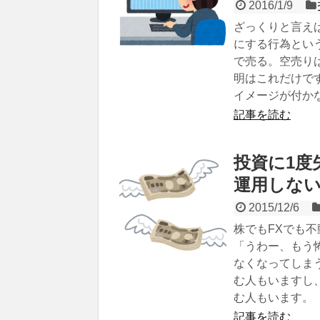
2016/1/9
ざっくりと言え
にする行為とい
で売る。空売り
明はこれだけで
イメージが付か
記事を読む
投資に1度
運用しな
2015/12/6
株でもFXでも
「うわー、もう
なくなってしま
む人もいますし
む人もいます。
記事を読む