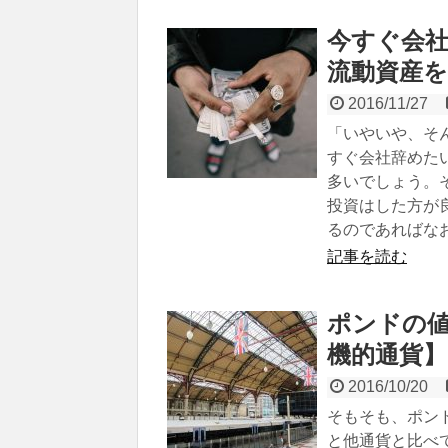
今すぐ会
流動資産
2016/11/27
「いやいや、そ
すぐ会社辞めたい
多いでしょう。
投資はした方が
るのであればな
記事を読む
ポンドの値
機的通貨】
2016/10/20
そもそも、ポン
と他通貨と比べ