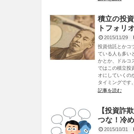
積立の投
トフォリ
2015/11/29
投資信託とかコ
ている人も多い
かとか、ドルコ
ではこの積立投
オにしていくの
タイミングです
記事を読む
【投資詐
つな！冷
2015/10/31