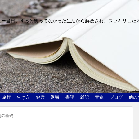
ュー当日。ずっと笑ってなかった生活から解放され、スッキリした
旅行
生き方
健康
退職
書評
雑記
青森
ブログ
他の
資の基礎