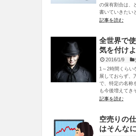
の保有割合は、
書いていきたい
記事を読む
全世界で
気を付け
2016/1/9
1～2時間くら
展しておらず、
で、特定の名称
も今後増えてき
記事を読む
空売りの
はそんな