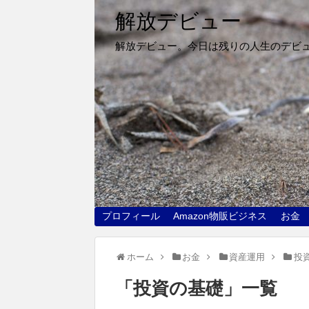
解放デビュー
解放デビュー。今日は残りの人生のデビ
プロフィール
Amazon物販ビジネス
お金
ホーム
お金
資産運用
投
「
投資の基礎
」
一覧