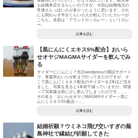
昼飯時に行ったので、かなり混んでいます。観光客
も結構来店するらしいのですが、今回は結構地元の
常連さんっぽい人が多かったように思います。それ
にも関わらず半分くらいの人が頼んでいたカレーが
こちら。名前は「アランドロンカレー」というカレ
ー。
記事を読む
【黒にんにくエキス5%配合】おいら
せオヤジMAGMAサイダーを飲んでみ
る
サイダーににんにく？先日wordpressの開設サポート
で、青森県おいらせ町まで行ってきたのですが、そ
こで黒にんにくエキス配合のサイダーを2本ほど頂き
ました。写真を見ると1本若干減っていますが、間違
って写真撮る前に少し飲んでしまったのです……。
その名も「おいらせオヤジMAGMAサイダー～黒に
んにくエキス5%配合～」。
記事を読む
結婚祈願？ウミネコ飛び交いすぎの蕪
島神社で縁結び祈願してきた