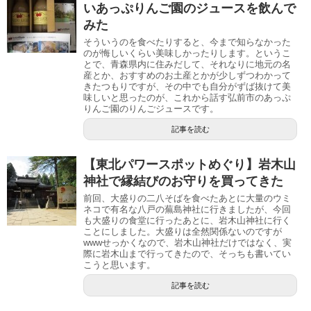
いあっぷりんご園のジュースを飲んで
みた
そういうのを食べたりすると、今まで知らなかった
のが悔しいくらい美味しかったりします。というこ
とで、青森県内に住みだして、それなりに地元の名
産とか、おすすめのお土産とかが少しずつわかって
きたつもりですが、その中でも自分がずば抜けて美
味しいと思ったのが、これから話す弘前市のあっぷ
りんご園のりんごジュースです。
記事を読む
【東北パワースポットめぐり】岩木山
神社で縁結びのお守りを買ってきた
前回、大盛りの二八そばを食べた あとに大量のウミ
ネコで有名な八戸の蕪島神社 に行きましたが、今回
も大盛りの食堂 に行ったあとに、岩木山神社に行く
ことにしました。大盛りは全然関係ないのですが
wwwせっかくなので、岩木山神社だけではなく、実
際に岩木山まで行ってきたので、そっちも書いてい
こうと思います。
記事を読む