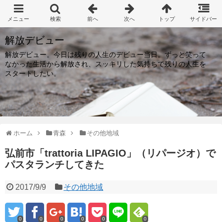
解放デビュー
解放デビュー。今日は残りの人生のデビュー当日。ずっと笑って
なかった生活から解放され、スッキリした気持ちで残りの人生を
スタートしたい。
ホーム
青森
その他地域
弘前市「trattoria LIPAGIO」（リパージオ）で
パスタランチしてきた
2017/9/9
その他地域
0
0
0
0
0
0