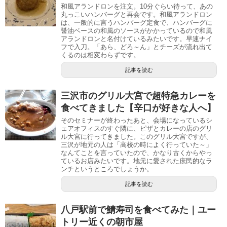
和風アランドロンを注文。10分ぐらい待って、あの
丸っこいハンバーグと再会です。和風アランドロン
は、一般的に言うハンバーグ定食で、ハンバーグに
醤油ベースの和風のソースがかかっているので和風
アランドロンと名付けているみたいです。早速ナイ
フで入刀。「あら、どろ～ん」とチーズが流れ出て
くるのは相変わらずです。
記事を読む
三沢市のグリル大宮で超特急カレーを
食べてきました【辛口が好きな人へ】
そのセミナーが終わったあと、会場になっているシ
ェアオフィスのすぐ隣に、ピザとカレーの店のグリ
ル大宮に行ってきました。このグリル大宮ですが、
三沢が地元の人は「高校の時によく行っていた～」
なんてことを言っていたので、かなり古くからやっ
ているお店みたいです。地元に愛された庶民的なラ
ンチというところでしょうか。
記事を読む
八戸駅前で鯖寿司を食べてみた｜ユー
トリー近くの朝市屋