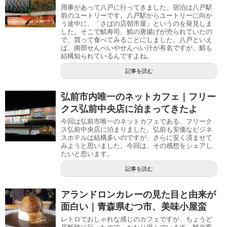
用事があって八戸に行ってきました。宿泊は八戸駅
前のユートリーです。八戸駅からユートリーに向か
う途中に、「さばの店朝市屋」というのを発見しま
した。そこで鯖寿司、鯖の唐揚げが売られていたの
で、買って食べてみることにしました。八戸といえ
ば、南部せんべいやせんべい汁が有名ですが、鯖も
結構知られているんですよね。
記事を読む
弘前市内唯一のネットカフェ｜フリー
クス弘前中央店に泊まってきたよ
今回は弘前市唯一のネットカフェである、フリーク
ス弘前中央店に泊まりました。弘前も安価なビジネ
スホテルは結構多いのですが、さらに安く済ませて
みようと思いました。今回は、その感想をシェアし
たいと思います。
記事を読む
アランドロンカレーの見た目と由来が
面白い｜青森県むつ市、美味小屋蛮
レトロでおしゃれな感じのカフェですが、ちょうど