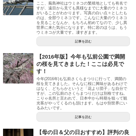
ここ、蕪島神社はウミネコの繁殖地としても有名で
すが、遠目から見ても異様なまでに大量のウミネコ
がいることがわかります。写真の白い点々としたも
のは、全部ウミネコです。こんなに大量のウミネコ
を見ることなんか、もちろん初めてなので、少し異
世界に来た気分になります。特に岩のほうは、もう
ウミネコが大量です。凄すぎます。
記事を読む
【2016年版】今年も弘前公園で満開
の桜を見てきました！ここは必見で
す！
今年(2016年)も弘前さくらまつりに行って、満開の
桜を見てきました。そんなに桜に興味があるわけで
はなく、どちらかというと「花より団子」な自分で
すが、この弘前のさくらまつりだけは別格ですね。
こりゃ名所と言われて、日本中から時期を狙って観
光客がやってくるのも頷けます。もはや別世界にい
るみたいです。
記事を読む
【母の日＆父の日おすすめ】評判の良