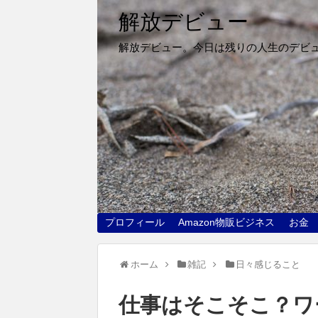
解放デビュー
解放デビュー。今日は残りの人生のデビ
プロフィール
Amazon物販ビジネス
お金
ホーム
雑記
日々感じること
仕事はそこそこ？ワ