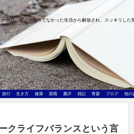
ュー当日。ずっと笑ってなかった生活から解放され、スッキリした
旅行
生き方
健康
退職
書評
雑記
青森
ブログ
他の
ークライフバランスという言