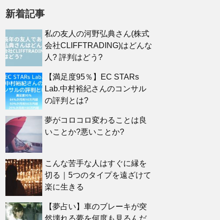
新着記事
私の友人の河野弘典さん(株式
会社CLIFFTRADING)はどんな
人? 評判はどう?
【満足度95％】EC STARs
Lab.中村裕紀さんのコンサル
の評判とは?
夢がコロコロ変わることは良
いことか?悪いことか?
こんな苦手な人はすぐに縁を
切る｜5つのタイプを遠ざけて
楽に生きる
【夢占い】車のブレーキが突
然壊れる夢を何度も見るんだ