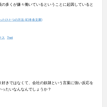
員の多くが嫌々働いているということに起因していると
たひとつの方法 (幻冬舎文庫)
クス
7net
り好きではなくて、会社の奴隷という言葉に強い反応を
いったいなんなんでしょうか？