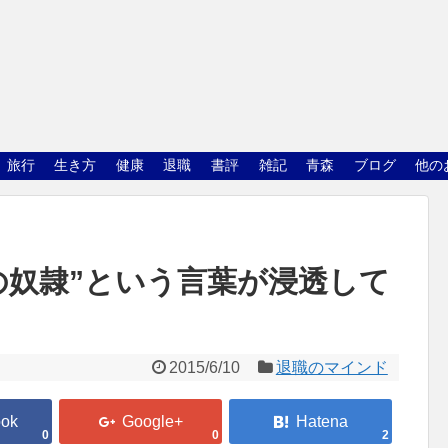
旅行
生き方
健康
退職
書評
雑記
青森
ブログ
他の
の奴隷”という言葉が浸透して
2015/6/10
退職のマインド
0
0
2