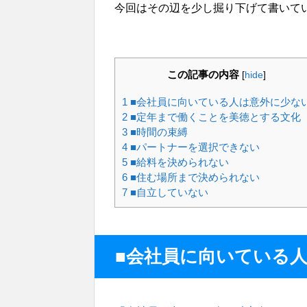
今回はその辺を少し掘り下げて書いて
この記事の内容
[
hide
]
1
■会社員に向いている人は意外に少な
2
■定年まで働くことを美徳とする文化
3
■時間の束縛
4
■パートナーを選択できない
5
■給料を決められない
6
■住む場所まで決められない
7
■自立していない
■会社員に向いている