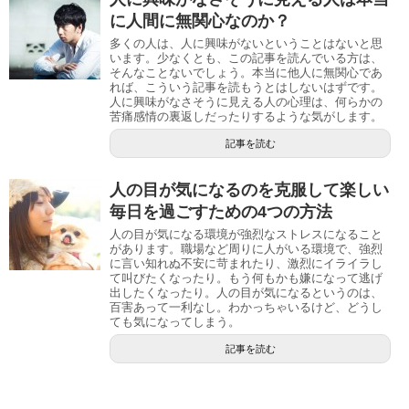
に人間に無関心なのか？
多くの人は、人に興味がないということはないと思
います。少なくとも、この記事を読んでいる方は、
そんなことないでしょう。本当に他人に無関心であ
れば、こういう記事を読もうとはしないはずです。
人に興味がなさそうに見える人の心理は、何らかの
苦痛感情の裏返しだったりするような気がします。
記事を読む
人の目が気になるのを克服して楽しい
毎日を過ごすための4つの方法
人の目が気になる環境が強烈なストレスになること
があります。職場など周りに人がいる環境で、強烈
に言い知れぬ不安に苛まれたり、激烈にイライラし
て叫びたくなったり 。もう何もかも嫌になって逃げ
出したくなったり 。人の目が気になるというのは、
百害あって一利なし。わかっちゃいるけど、どうし
ても気になってしまう。
記事を読む