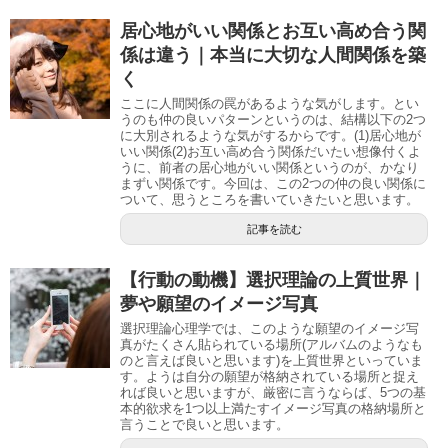
居心地がいい関係とお互い高め合う関
係は違う｜本当に大切な人間関係を築
く
ここに人間関係の罠があるような気がします。とい
うのも仲の良いパターンというのは、結構以下の2つ
に大別されるような気がするからです。(1)居心地が
いい関係(2)お互い高め合う関係だいたい想像付くよ
うに、前者の居心地がいい関係というのが、かなり
まずい関係です。今回は、この2つの仲の良い関係に
ついて、思うところを書いていきたいと思います。
記事を読む
【行動の動機】選択理論の上質世界｜
夢や願望のイメージ写真
選択理論心理学では、このような願望のイメージ写
真がたくさん貼られている場所(アルバムのようなも
のと言えば良いと思います)を上質世界といっていま
す。ようは自分の願望が格納されている場所と捉え
れば良いと思いますが、厳密に言うならば、5つの基
本的欲求を1つ以上満たすイメージ写真の格納場所と
言うことで良いと思います。