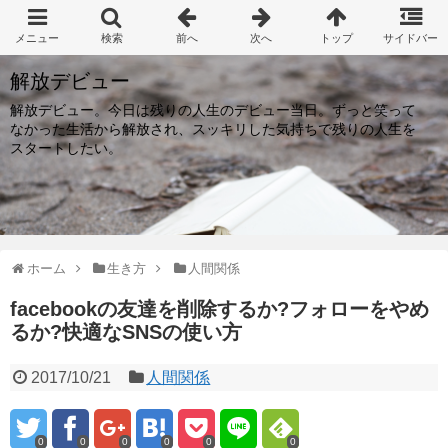
解放デビュー
解放デビュー。今日は残りの人生のデビュー当日。ずっと笑って
なかった生活から解放され、スッキリした気持ちで残りの人生を
スタートしたい。
ホーム
生き方
人間関係
facebookの友達を削除するか?フォローをやめ
るか?快適なSNSの使い方
2017/10/21
人間関係
0
0
0
0
0
0