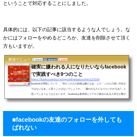
ということで対応することにしました。
具体的には、以下の記事に該当するような人でしょう。な
かにはフォローをやめるどころか、友達を削除させて頂く
方もいますが。
解放デビュー
1 tweet
44 shares
1 user
確実に嫌われる人になりたいならfacebook
で実践すべき9つのこと
https://kaihoudebut.jp/myself/relationship/11024/
facebookを閲覧していて、「何かこの人の投稿は嫌だなあ」とか「この人の使い方好き
ではないなあ」と思うことはないでしょうか。 「嫌われる人になりたいのかなあ?」と
思ってしまうような人もいます。facebookは基本的にリアルで絡みのある人同士が繋が
りますか...
■facebookの友達のフォローを外しても
ばれない