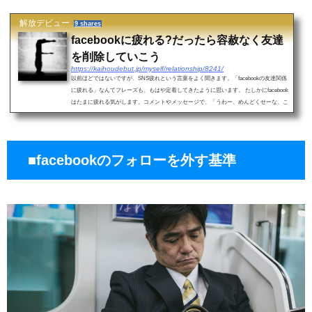
解放デビュー
9 shares
facebookに疲れる?だったら容赦なく友達
を削除していこう
https://kaihoudebut.jp/myself/relationship/8241/
以前ほどではないですが、SNS疲れという言葉をよく聞きます。「facebookの友達関係
に疲れる」なんてフレーズも、もはや定着してきたように思います。 たしかにfacebook
はたまに疲れる気がします。コメントやメッセージで、「うわー、めんどくせーな、こ
いつ」と...
■facebookのフォローを外す基準