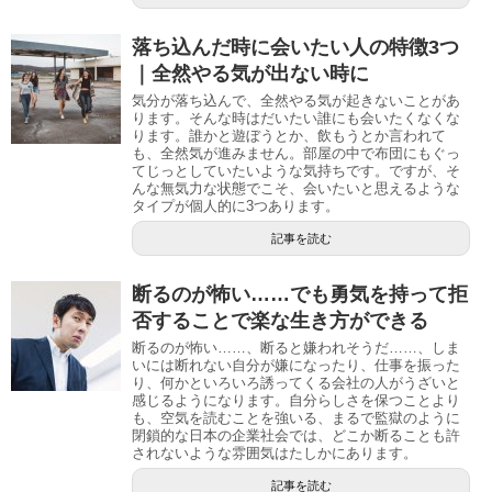
落ち込んだ時に会いたい人の特徴3つ
｜全然やる気が出ない時に
気分が落ち込んで、全然やる気が起きないことがあ
ります。そんな時はだいたい誰にも会いたくなくな
ります。誰かと遊ぼうとか、飲もうとか言われて
も、全然気が進みません。部屋の中で布団にもぐっ
てじっとしていたいような気持ちです。ですが、そ
んな無気力な状態でこそ、会いたいと思えるような
タイプが個人的に3つあります。
記事を読む
断るのが怖い……でも勇気を持って拒
否することで楽な生き方ができる
断るのが怖い……、断ると嫌われそうだ……、しま
いには断れない自分が嫌になったり、仕事を振った
り、何かといろいろ誘ってくる会社の人がうざいと
感じるようになります。自分らしさを保つことより
も、空気を読むことを強いる、まるで監獄のように
閉鎖的な日本の企業社会では、どこか断ることも許
されないような雰囲気はたしかにあります。
記事を読む