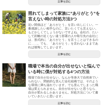
記事を読む
照れてしまって家族に”ありがとう”を
言えない時の対処方法3つ
近い関係ほど「ありがとう」を言い出しにくい。一
番感謝したい相手なのに、言いたくても言えない。
もどかしくてしょうがないですよね。会社の、たい
して距離の近くない違う部署の人や取引先の会社に
は、形式的に「ありがとう」を言うことはできるの
に……。でも、「ありがとう」を言わないままであ
れば後悔してしまいます。
記事を読む
職場で本当の自分が出せないと悩んで
いる時に僕が対処する4つの方法
職場で自分が出せない。なんか等身大で自然体でい
られない。閉鎖的な歪んだ会社組織では、そのよう
な環境に満ち溢れています。でも歪んでしまった職
場は変えられません。自分が出せないと思うなら、
自分が変わるしかありません。対処方法について書
いていきたいと思います。
記事を読む