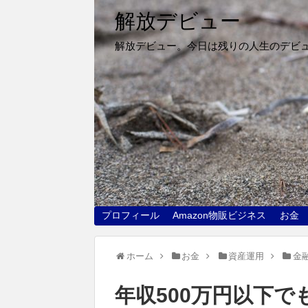
解放デビュー
解放デビュー。今日は残りの人生のデビ
プロフィール
Amazon物販ビジネス
お金
ホーム
お金
資産運用
金
年収500万円以下で