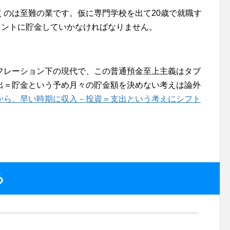
くのは至難の業です。仮に専門学校を出て20歳で就職す
タントに貯金していかなければなりません。
フレーション下の現代で、この普通預金至上主義はタブ
出＝貯金という予め月々の貯金額を決めない考えは論外
から、早い時期に収入－投資＝支出という考えにシフト
る