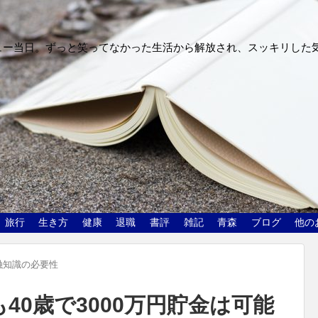
ュー当日。ずっと笑ってなかった生活から解放され、スッキリした
旅行
生き方
健康
退職
書評
雑記
青森
ブログ
他の
融知識の必要性
も40歳で3000万円貯金は可能