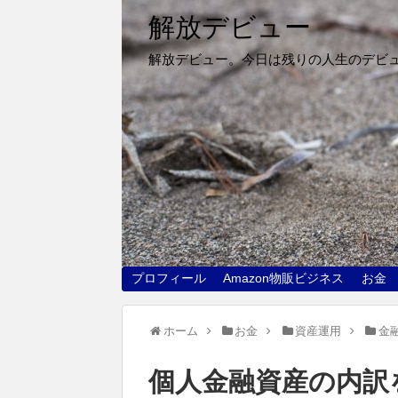
解放デビュー
解放デビュー。今日は残りの人生のデビ
プロフィール
Amazon物販ビジネス
お金
ホーム
お金
資産運用
金
個人金融資産の内訳