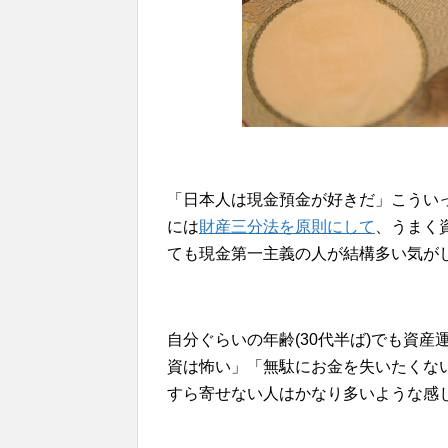
「日本人は現金預金が好きだ」こうい
には
財産三分法を原則にして
、うまく
ても現金第一主義の人が結構多い気が
自分ぐらいの年齢(30代半ば)でも資
資は怖い」「無駄にお金を失いたくな
すら寄せない人はかなり多いような感