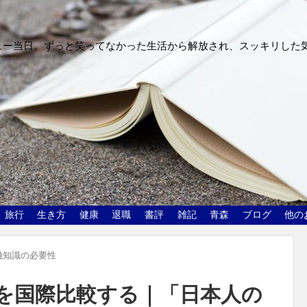
ュー当日。ずっと笑ってなかった生活から解放され、スッキリした
旅行
生き方
健康
退職
書評
雑記
青森
ブログ
他の
融知識の必要性
を国際比較する｜「日本人の