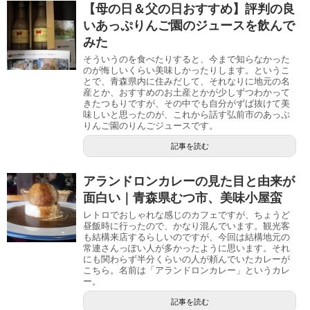
【母の日＆父の日おすすめ】評判の良
いあっぷりんご園のジュースを飲んで
みた
そういうのを食べたりすると、今まで知らなかった
のが悔しいくらい美味しかったりします。というこ
とで、青森県内に住みだして、それなりに地元の名
産とか、おすすめのお土産とかが少しずつわかって
きたつもりですが、その中でも自分がずば抜けて美
味しいと思ったのが、これから話す弘前市のあっぷ
りんご園のりんごジュースです。
記事を読む
アランドロンカレーの見た目と由来が
面白い｜青森県むつ市、美味小屋蛮
レトロでおしゃれな感じのカフェですが、ちょうど
昼飯時に行ったので、かなり混んでいます。観光客
も結構来店するらしいのですが、今回は結構地元の
常連さんっぽい人が多かったように思います。それ
にも関わらず半分くらいの人が頼んでいたカレーが
こちら。名前は「アランドロンカレー」というカレ
ー。
記事を読む