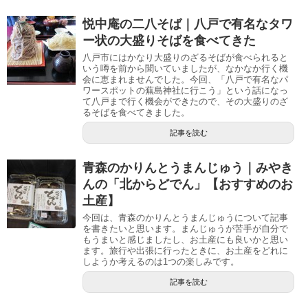
悦中庵の二八そば｜八戸で有名なタワ
ー状の大盛りそばを食べてきた
八戸市にはかなり大盛りのざるそばが食べられると
いう噂を前から聞いていましたが、なかなか行く機
会に恵まれませんでした。今回、「八戸で有名なパ
ワースポットの蕪島神社に行こう」という話になっ
て八戸まで行く機会ができたので、その大盛りのざ
るそばを食べてきました。
記事を読む
青森のかりんとうまんじゅう｜みやき
んの「北からどでん」【おすすめのお
土産】
今回は、青森のかりんとうまんじゅうについて記事
を書きたいと思います。まんじゅうが苦手が自分で
もうまいと感じましたし、お土産にも良いかと思い
ます。旅行や出張に行ったときに、お土産をどれに
しようか考えるのは1つの楽しみです。
記事を読む