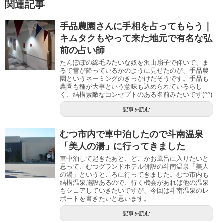
関連記事
手品農園さんに手相を占ってもらう｜
キムタクもやって来た地元で有名な弘
前の占い師
たんぽぽの綿毛みたいな奴を沢山扇子で仰いで、ま
るで雪が降っているかのように見せたのが、手品農
園というネーミングのきっかけだそうです。手品も
農園も種が大事という意味も込められているらし
く、結構素敵なコンセプトのある名前みたいです(^^)
記事を読む
むつ市内で車中泊したので斗南温泉
「美人の湯」に行ってきました
車中泊して起きたあと、どこかお風呂に入りたいと
思って、むつグランドホテル併設の斗南温泉「美人
の湯」というところに行ってきました。むつ市内も
結構温泉施設あるので、行く機会があれば他の温泉
もシェアしていきたいですが、今回は斗南温泉のレ
ポートを書きたいと思います。
記事を読む