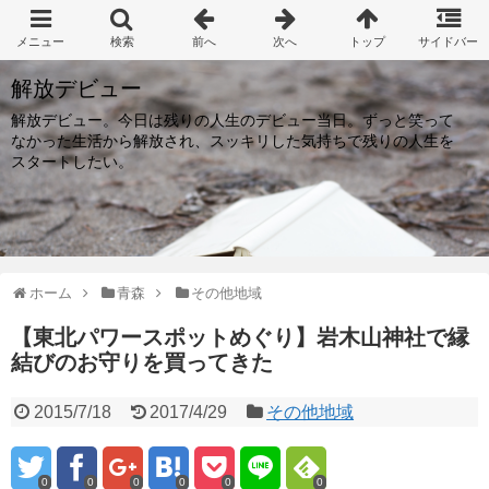
解放デビュー
解放デビュー。今日は残りの人生のデビュー当日。ずっと笑って
なかった生活から解放され、スッキリした気持ちで残りの人生を
スタートしたい。
ホーム
青森
その他地域
【東北パワースポットめぐり】岩木山神社で縁
結びのお守りを買ってきた
2015/7/18
2017/4/29
その他地域
0
0
0
0
0
0