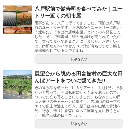
八戸駅前で鯖寿司を食べてみた｜ユー
トリー近くの朝市屋
用事があって八戸に行ってきました。宿泊は八戸駅
前のユートリーです。八戸駅からユートリーに向か
う途中に、「さばの店朝市屋」というのを発見しま
した。そこで鯖寿司、鯖の唐揚げが売られていたの
で、買って食べてみることにしました。八戸といえ
ば、南部せんべいやせんべい汁が有名ですが、鯖も
結構知られているんですよね。
記事を読む
展望台から眺める田舎館村の巨大な田
んぼアートをついに観てきた!!
色の違う稲を使った、巨大なアート。1度は見に行き
たいと思って、今回弘前に行く予定があったので、
ついでに立ち寄ることにしました。ちなみにこの日
は大盛りのチャーハンに撃沈し 、岩城山のロープウ
エイで頂上付近まで行き、翌日は白神山地で青池を
見に行き、帰りに青森に寄って演劇を見に行くとい
う、観光三昧の日々でした。
記事を読む