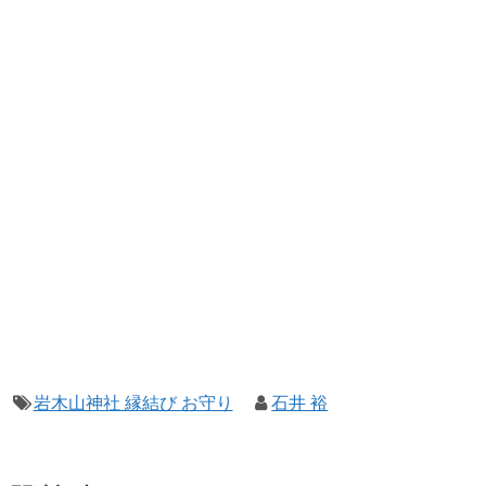
岩木山神社 縁結び お守り
石井 裕