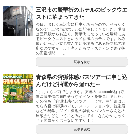
三沢市の繁華街のホテルのビックウエ
ストに泊まってきた
今日、珍しく三沢市に用事があったので、せっかく
なので、三沢市のホテルに前泊してきました。場所
は三沢駅からも近く、繁華街になっている場所にあ
るビックウエストという民宿風のホテルです。飲み
屋がいっぱい立ち並んでいる場所にある好立地の場
所なのですが、よく考えたらファスティング終了後
の回復期間……。
記事を読む
青森県の狩猟体感バスツアーに申し込
んだけど抽選から漏れた～
1ヶ月くらい前でしょうか。友達のfacebook経由で、
青森県主催の面白そうなイベントを発見しました。
その名も「狩猟体感バスツアー」です。⇒詳細はこ
ちら内容は狩猟のデモンストレーションや、銃砲店
などの見学、ジビエ料理の試食やハンターさんとの
座談会などということみたいです。なんかめちゃく
ちゃ面白そうじゃないですか！！
記事を読む