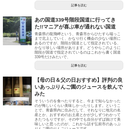
記事を読む
あの国道339号階段国道に行ってき
た!!マニアが喜ぶ車が通れない国道
青森県の龍飛岬という、青森市からひたすら端っこ
まで北上していく、かなり行く機会の少ない場所に
あるのですが、階段が国道として指定されている、
かなり珍しい場所があります。どうやらこのように
階段が国道で指定されているのはこれから書く国道
339号だけみたいで、
記事を読む
【母の日＆父の日おすすめ】評判の良
いあっぷりんご園のジュースを飲んで
みた
そういうのを食べたりすると、今まで知らなかった
のが悔しいくらい美味しかったりします。というこ
とで、青森県内に住みだして、それなりに地元の名
産とか、おすすめのお土産とかが少しずつわかって
きたつもりですが、その中でも自分がずば抜けて美
味しいと思ったのが、これから話す弘前市のあっぷ
りんご園のりんごジュースです。