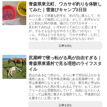
青森県東北町、ワカサギ釣りを体験し
てみた｜雪遊びキャンプ2日目
あの小さくて簡素な釣竿を、氷の穴に垂らして、ボ
ーッと座って物思いにふける。そして、釣竿がビビ
ビと釣れた時の快感、揚げたてのワカサギ・・・。
言われてみれば、いずれやってみたいと思います
が、そもそもなかなかやろうと思いつかない。「う
～ん、今日はどうするかな、ワカサギ釣り」に行こ
うかな、という発想にはなかなかならないわけ
記事を読む
尻屋岬で寝っ転がる馬が自由すぎる｜
青森県東通村で見る理想のライフスタ
イル
恐山のあるむつ市から、さらに車で30分以上かかる
場所にある、下北半島北東端にある尻屋岬です。住
所は東通村になります。ここでは、寒立馬と呼ばれ
る、放牧された馬が見られるんですが、もうこれが
フリーダムな雰囲気出していて、自由になりたい人
にとっては最高に癒される場所でした。早速旅行記
を書きたいと思います。
記事を読む