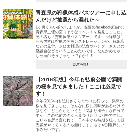
青森県の狩猟体感バスツアーに申し込
んだけど抽選から漏れた～
1ヶ月くらい前でしょうか。友達のfacebook経由で、
青森県主催の面白そうなイベントを発見しました。
その名も「狩猟体感バスツアー」です。⇒詳細はこ
ちら内容は狩猟のデモンストレーションや、銃砲店
などの見学、ジビエ料理の試食やハンターさんとの
座談会などということみたいです。なんかめちゃく
ちゃ面白そうじゃないですか！！
記事を読む
【2016年版】今年も弘前公園で満開
の桜を見てきました！ここは必見で
す！
今年(2016年)も弘前さくらまつりに行って、満開の
桜を見てきました。そんなに桜に興味があるわけで
はなく、どちらかというと「花より団子」な自分で
すが、この弘前のさくらまつりだけは別格ですね。
こりゃ名所と言われて、日本中から時期を狙って観
光客がやってくるのも頷けます。もはや別世界にい
るみたいです。