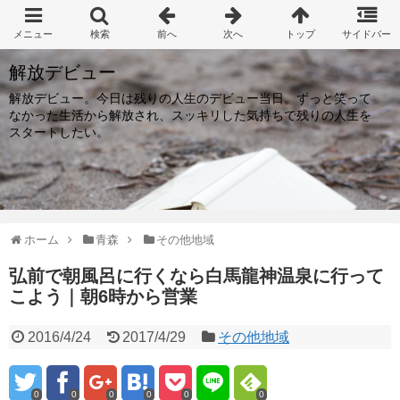
解放デビュー
解放デビュー。今日は残りの人生のデビュー当日。ずっと笑って
なかった生活から解放され、スッキリした気持ちで残りの人生を
スタートしたい。
ホーム
青森
その他地域
弘前で朝風呂に行くなら白馬龍神温泉に行って
こよう｜朝6時から営業
2016/4/24
2017/4/29
その他地域
0
0
0
0
0
0