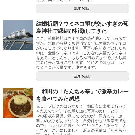
記事を読む
結婚祈願？ウミネコ飛び交いすぎの蕪
島神社で縁結び祈願してきた
ここ、蕪島神社はウミネコの繁殖地としても有名で
すが、遠目から見ても異様なまでに大量のウミネコ
がいることがわかります。写真の白い点々としたも
のは、全部ウミネコです。こんなに大量のウミネコ
を見ることなんか、もちろん初めてなので、少し異
世界に来た気分になります。特に岩のほうは、もう
ウミネコが大量です。凄すぎます。
記事を読む
十和田の「たんちゃ亭」で激辛カレー
を食べてみた感想
先日、ブログのコンサルで十和田市に出張に行って
きたんですが、その帰り道に写真のカレーとラーメ
ンの看板を発見。気になったのが、両方とも「激
辛」の文字があったこと。自分はかなり激辛党でな
ので、ちょうどお腹が空いていたこともあって、入
ってみることにしました。お店の名前は「たんちゃ