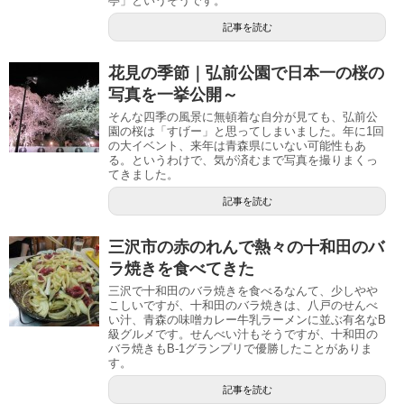
亭」というそうです。
記事を読む
花見の季節｜弘前公園で日本一の桜の
写真を一挙公開～
そんな四季の風景に無頓着な自分が見ても、弘前公
園の桜は「すげー」と思ってしまいました。年に1回
の大イベント、来年は青森県にいない可能性もあ
る。というわけで、気が済むまで写真を撮りまくっ
てきました。
記事を読む
三沢市の赤のれんで熱々の十和田のバ
ラ焼きを食べてきた
三沢で十和田のバラ焼きを食べるなんて、少しやや
こしいですが、十和田のバラ焼きは、八戸のせんべ
い汁、青森の味噌カレー牛乳ラーメンに並ぶ有名なB
級グルメです。せんべい汁もそうですが、十和田の
バラ焼きもB-1グランプリで優勝したことがありま
す。
記事を読む