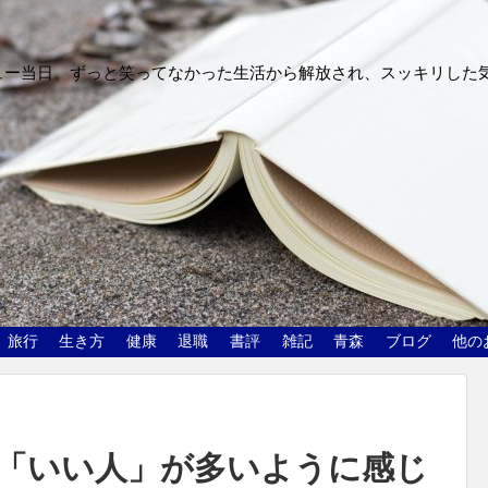
ュー当日。ずっと笑ってなかった生活から解放され、スッキリした
旅行
生き方
健康
退職
書評
雑記
青森
ブログ
他の
「いい人」が多いように感じ