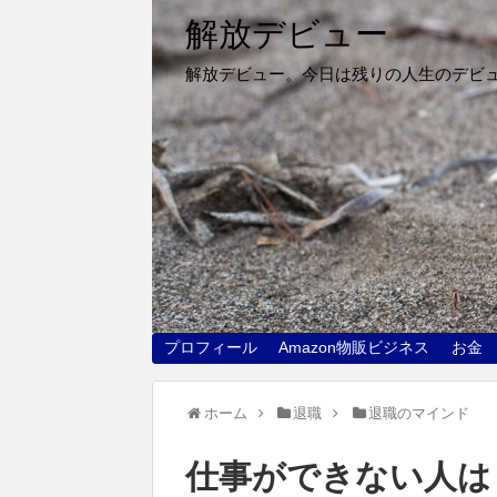
解放デビュー
解放デビュー。今日は残りの人生のデビ
プロフィール
Amazon物販ビジネス
お金
ホーム
退職
退職のマインド
仕事ができない人は