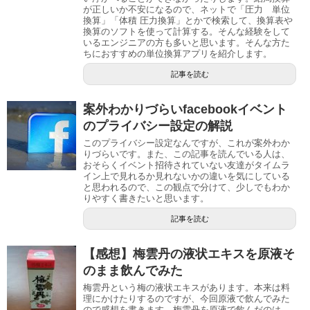
が正しいか不安になるので、ネットで「圧力 単位
換算」「体積 圧力換算」とかで検索して、換算表や
換算のソフトを使って計算する。そんな経験をして
いるエンジニアの方も多いと思います。そんな方た
ちにおすすめの単位換算アプリを紹介します。
記事を読む
案外わかりづらいfacebookイベント
のプライバシー設定の解説
このプライバシー設定なんですが、これが案外わか
りづらいです。また、この記事を読んでいる人は、
おそらくイベント招待されていない友達がタイムラ
イン上で見れるか見れないかの違いを気にしている
と思われるので、この観点で分けて、少しでもわか
りやすく書きたいと思います。
記事を読む
【感想】梅雲丹の液状エキスを原液そ
のまま飲んでみた
梅雲丹という梅の液状エキスがあります。本来は料
理にかけたりするのですが、今回原液で飲んでみた
ので感想を書きます。梅雲丹を原液で飲んだのは、