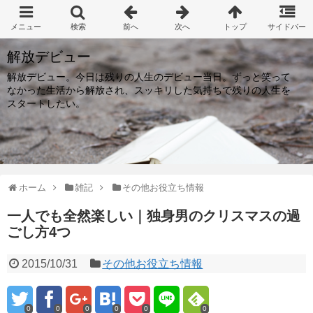
解放デビュー
解放デビュー。今日は残りの人生のデビュー当日。ずっと笑って
なかった生活から解放され、スッキリした気持ちで残りの人生を
スタートしたい。
ホーム
雑記
その他お役立ち情報
一人でも全然楽しい｜独身男のクリスマスの過
ごし方4つ
2015/10/31
その他お役立ち情報
0
0
0
0
0
0