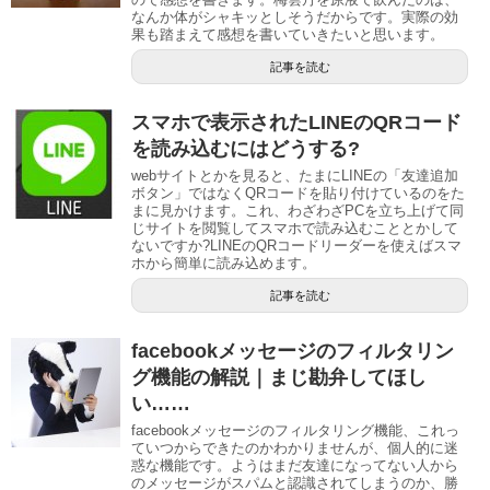
なんか体がシャキッとしそうだからです。実際の効
果も踏まえて感想を書いていきたいと思います。
記事を読む
スマホで表示されたLINEのQRコード
を読み込むにはどうする?
webサイトとかを見ると、たまにLINEの「友達追加
ボタン」ではなくQRコードを貼り付けているのをた
まに見かけます。これ、わざわざPCを立ち上げて同
じサイトを閲覧してスマホで読み込むこととかして
ないですか?LINEのQRコードリーダーを使えばスマ
ホから簡単に読み込めます。
記事を読む
facebookメッセージのフィルタリン
グ機能の解説｜まじ勘弁してほし
い……
facebookメッセージのフィルタリング機能、これっ
ていつからできたのかわかりませんが、個人的に迷
惑な機能です。ようはまだ友達になってない人から
のメッセージがスパムと認識されてしまうのか、勝