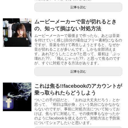
記事を読む
ムービーメーカーで音が切れるとき
の、知って損はない対処方法
ムービーメーカーで最後まで作ったら、あとは音楽
を付けていく感じ(自分の場合はフリー素材)になるの
ですが、音楽を付けて再生しようとすると、なぜか
音が切れることが多いんです。しかも全部消えま
す。あれ?どうしたことか?と思って、最初は「ぶっ
壊れた??」「飛んじゃった??」と思って焦るのです
が、すぐに対処できる方法があります。
記事を読む
これは焦る!!facebookのアカウントが
乗っ取られたらどうしよう
ついこの手の話だと、「おれは大丈夫だろう」とか
思って、「明日は我が身」という気分になかなかな
らないのですが、事前に対処方法について知ってお
けば、焦らずに対処して、その後何事もなかったか
のようにfacebookを使えるので、対処方法と予防策
についてシェアしたいと思います。