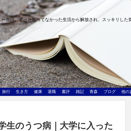
ュー当日。ずっと笑ってなかった生活から解放され、スッキリした
旅行
生き方
健康
退職
書評
雑記
青森
ブログ
他の
学生のうつ病｜大学に入った