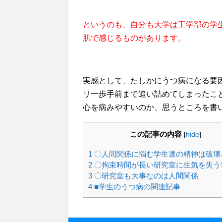
というのも、自分も大学は工学部の学
肌で感じるものがあります。
実感として、たしかにうつ病になる要
リ一歩手前まで追い詰めてしまったこ
心を病みやすいのか、思うところを書
この記事の内容
[
hide
]
1
〇人間関係に悩む学生達の精神は破壊
2
〇拘束時間が長い研究室に生気を失う
3
〇研究室も大事なのは人間関係
4
■学生のうつ病の関連記事