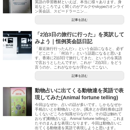
英語の学習教材といえば、本当に様々あります。身
近なところでよく聞くのがアルクやskypeのオンライ
ン英会話、スピードラーニン...
記事を読む
「2泊3日の旅行に行った」を英訳して
みよう｜恒例英会話日記
「最近旅行行ったんだ♪」という会話になると、必ず
「どこに？」「何泊？」という話題になると思いま
す。香港に2泊3日で旅行してきた、というのを英語
で言おうとしたんですが、これが「2泊3日」をどう
言うのか、これがなかなか浮かんでこない。
記事を読む
動物占いに出てくる動物達を英語で表
現してみた(Animal fortune telling)
今回はなぜか、占いの話が多いです。しかもなぜか
手相占いとか動物占いとか。(風水とか四柱推命は詳
しくないどころか知識ゼロなので、その辺は触れて
おらず)動物占いは、Animal fortune tellingと、これま
たそのまんまな表現になります。今回は動物占いに
出てくる動物達を英語で表現しようと思います。