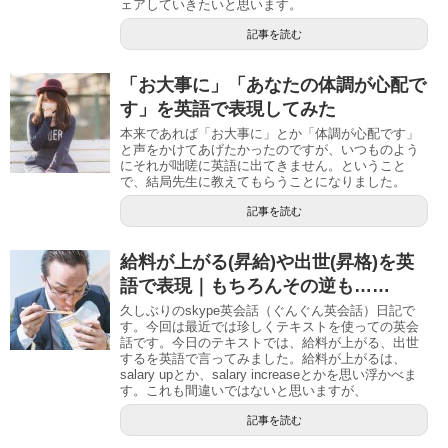
ェアしていきたいと思います。
記事を読む
「お大事に」「あなたの体調が心配で
す」を英語で表現してみた
本来であれば「お大事に」とか「体調が心配です」
と声をかけてあげたかったのですが、いつものよう
にそれが咄嗟に英語に出てきません。ということ
で、結局先生に教えてもらうことになりました。
記事を読む
給料が上がる(昇給)や出世(昇格)を英
語で表現｜もちろんその逆も……
久しぶりのskype英会話（ぐんぐん英会話）日記で
す。今回は最近では珍しくテキストを使っての英会
話です。今日のテキストでは、給料が上がる、出世
するを英語で言ってみました。給料が上がるは、
salary upとか、salary increaseとかを思い浮かべま
す。これも間違いではないと思いますが、
記事を読む