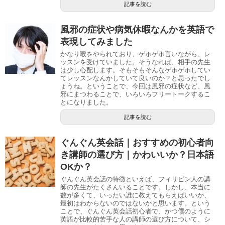
記事を読む
風邪の症状や病気休暇なんかを英語で
表現してみました
かなり喉をやられており、ゲホゲホ言いながら、レ
ッスンを受けていました。そうなれば、相手の先生
は少し心配します。そもそもそんなゲホゲホしてい
てレッスンなんかしていて良いのか？と思ったでし
ょうね。ということで、今回は風邪の症状など、風
邪にまつわることで、いろいろフリートークするこ
とになりました。
記事を読む
ぐんぐん英会話｜おすすめの初心者向
き講師の選び方｜かわいいか？日本語
OKか？
ぐんぐん英会話の特徴といえば、フィリピン人の講
師の先生がたくさんいることです。しかし、本当に
数が多くて、いったい誰に教えてもらえばいいか、
最初はわからないのではないかと思います。という
ことで、ぐんぐん英会話初心者で、かつ僕のように
英語が比較的苦手な人の講師の選び方について、シ