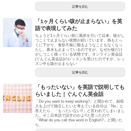
記事を読む
「1ヶ月くらい咳が止まらない」を英
語で表現してみた
ちょうど1ヶ月ぐらい前に風邪を引いて以来、咳がし
つこくて止まらない状態が続いています。熱もとっ
くに下がり、食欲不振に陥るようなこともなくなっ
たし、鼻水も止まっているのですが、なぜか咳だけ
がしつこく残っている状態です。オンライン英会話
(ぐんぐん英会話)のレッスンを受けたのですが、レッ
スン中も咳が止まらない
記事を読む
「もったいない」を英語で説明しても
らいました｜ぐんぐん英会話
「Do you want to keep working?」と聞かれて、副収
入を上げて独立したいと考えている自分は「No」と
答えたら、「もったいない!!」と言われてしまいまし
た。そこ日本語で話すのかよ!!と思ったので、
「What do you call thia word in English?」と聞いた
ら、