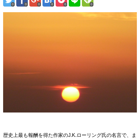
0
0
0
0
0
0
歴史上最も報酬を得た作家のJ.K.ローリング氏の名言で、ま