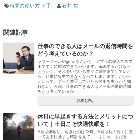
時間の使い方 下手
石井 裕
関連記事
仕事のできる人はメールの返信時間を
どう考えているのか？
ヤフーメールやgmailなんかも、アプリの導入でスマ
ホですぐに確認できちゃいます。確認するだけなら
ともかく、それをいちいちすぐに返信までしていた
ら、仕事に集中できなくなってしまいます。だから
といって、ずっと放置していたら信用を失うかも知
れない。今回、仕事のできる人はメールの返信時間
をどう考えているか、
記事を読む
休日に早起きする方法とメリットにつ
いて｜土日こそ快適快眠を！
A君は爆睡し、起きたのは13時。A君は枕の近くに置
いてある目覚まし時計を見て、「ふにゃ、まだ昼