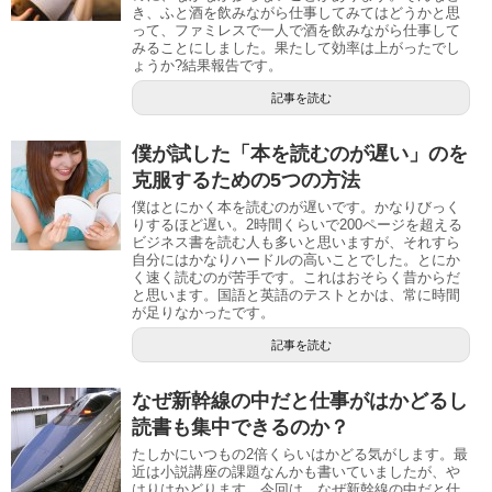
き、ふと酒を飲みながら仕事してみてはどうかと思
って、ファミレスで一人で酒を飲みながら仕事して
みることにしました。果たして効率は上がったでし
ょうか?結果報告です。
記事を読む
僕が試した「本を読むのが遅い」のを
克服するための5つの方法
僕はとにかく本を読むのが遅いです。かなりびっく
りするほど遅い。2時間くらいで200ページを超える
ビジネス書を読む人も多いと思いますが、それすら
自分にはかなりハードルの高いことでした。とにか
く速く読むのが苦手です。これはおそらく昔からだ
と思います。国語と英語のテストとかは、常に時間
が足りなかったです。
記事を読む
なぜ新幹線の中だと仕事がはかどるし
読書も集中できるのか？
たしかにいつもの2倍くらいはかどる気がします。最
近は小説講座の課題なんかも書いていましたが、や
はりはかどります。今回は、なぜ新幹線の中だと仕