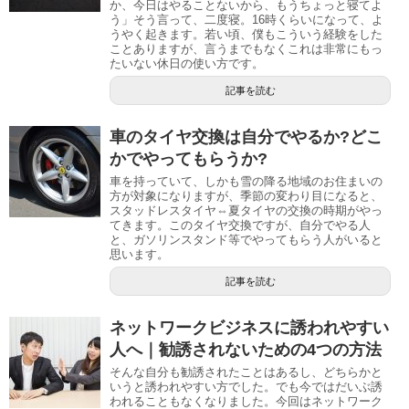
か、今日はやることないから、もうちょっと寝てよ
う」そう言って、二度寝。16時くらいになって、よ
うやく起きます。若い頃、僕もこういう経験をした
ことありますが、言うまでもなくこれは非常にもっ
たいない休日の使い方です。
記事を読む
車のタイヤ交換は自分でやるか?どこ
かでやってもらうか?
車を持っていて、しかも雪の降る地域のお住まいの
方が対象になりますが、季節の変わり目になると、
スタッドレスタイヤ⇔夏タイヤの交換の時期がやっ
てきます。このタイヤ交換ですが、自分でやる人
と、ガソリンスタンド等でやってもらう人がいると
思います。
記事を読む
ネットワークビジネスに誘われやすい
人へ｜勧誘されないための4つの方法
そんな自分も勧誘されたことはあるし、どちらかと
いうと誘われやすい方でした。でも今ではだいぶ誘
われることもなくなりました。今回はネットワーク