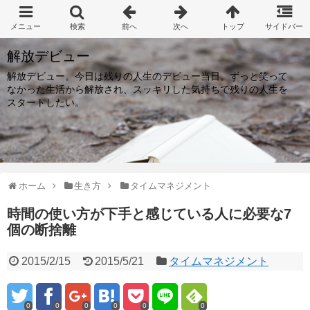
解放デビュー
解放デビュー。今日は残りの人生のデビュー当日。ずっと笑って
なかった生活から解放され、スッキリした気持ちで残りの人生を
スタートしたい。
ホーム
生き方
タイムマネジメント
時間の使い方が下手と感じている人に必要な7
個の断捨離
2015/2/15
2015/5/21
タイムマネジメント
0
0
0
0
0
0