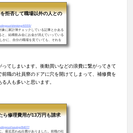
会を拒否して職場以外の人との
dingcut/drinking/6555/
対象に家計簿チェックしている記事とかある
ると、結構飲み会にお金が消えていっている
たしかに、自分の職場を見ていても、それを
ていた...
がってしまいます。衝動買いなどの浪費に繋がってきて
で前職の社員寮のドアに穴を開けてしまって、補修費を
ある人も多いと思います。
たら修理費用が13万円も請求
ndingcut/saving/8407/
に、最近思わぬ出費がありました。前職の社