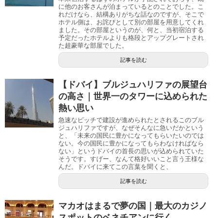
に他のお客さんが泊まっているとのことでした。こ
れだけなら、結構ありがちな話なのですが、そこで
ホテル側は、お詫びとして別の部屋を用意してくれ
ました。その部屋というのが、何と、当初宿泊する
予定だったホテルよりも格段とアップグレートされ
た超豪華な部屋でした。
記事を読む
【ドバイ】ブルジュハリファの展望台
の高さ｜世界一のタワーに込められた
熱い思い
急速なピッチで建設が進められたとされるこのブル
ジュハリファですが、なぜそんなに急いだかという
と、「未来の国民に豊かになってもらいたいのでは
ない。今の国民に豊かになってもらわなければなら
ない」というドバイの首長の思いが込められていた
そうです。すげー、なんて格好いいこと言う王様な
んだ。ドバイに来てこの言葉を聞くと、
記事を読む
マカオはまるで夢の国｜最大のカジノ
スポットのベネチアンに行く