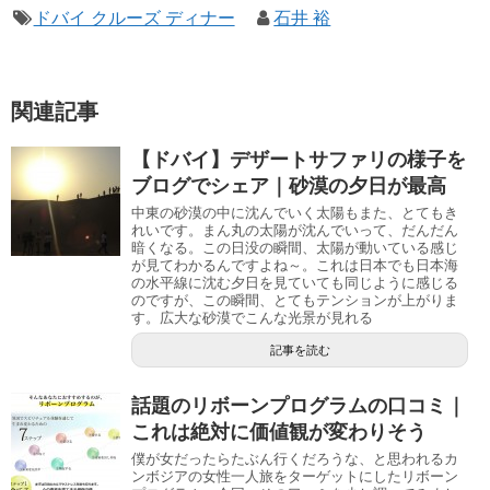
ドバイ クルーズ ディナー
石井 裕
関連記事
【ドバイ】デザートサファリの様子を
ブログでシェア｜砂漠の夕日が最高
中東の砂漠の中に沈んでいく太陽もまた、とてもき
れいです。まん丸の太陽が沈んでいって、だんだん
暗くなる。この日没の瞬間、太陽が動いている感じ
が見てわかるんですよね～。これは日本でも日本海
の水平線に沈む夕日を見ていても同じように感じる
のですが、この瞬間、とてもテンションが上がりま
す。広大な砂漠でこんな光景が見れる
記事を読む
話題のリボーンプログラムの口コミ｜
これは絶対に価値観が変わりそう
僕が女だったらたぶん行くだろうな、と思われるカ
ンボジアの女性一人旅をターゲットにしたリボーン