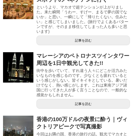
というより、マカオで超テンションが上がりまし
た。来た瞬間「うわー、すげー、まるで夢の国でな
いか」と思い、一瞬にして「帰りたくない。住みた
い」と感じてしまいました。(旅行でよくあるパター
ンですが、そのまま移住してしまった人も多いと思
います)
記事を読む
マレーシアのペトロナスツインタワー
周辺を1日中観光してきた!!
街中を歩いていて、すれ違う人々にどこか活力みた
いなものを感じるのです。少なくとも疲れていると
いう感じがしない。皆イキイキとしている。暑いだ
けでなく、熱い感じがします。これは東南アジア諸
国に行ってきた人が多く言うことなので、一般的な
感覚かもしれません。
記事を読む
香港の100万ドルの夜景に酔う｜ヴィ
クトリアピークで写真撮影
今回はお隣の国、香港の旅行の話。観光でマカオと