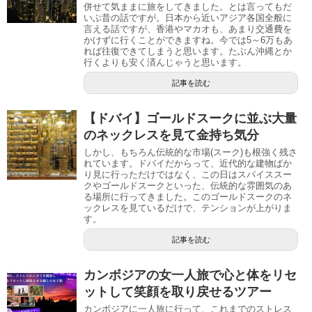
併せて気ままに旅をしてきました。とは言ってもだ
いぶ昔の話ですが。日本から近いアジア各国全般に
言える話ですが、香港やマカオも、あまり交通費を
かけずに行くことができますね。今では5～6万もあ
れば往復できてしまうと思います。たぶん沖縄とか
行くよりも安く済んじゃうと思います。
記事を読む
【ドバイ】ゴールドスークに並ぶ大量
のネックレスを見て金持ち気分
しかし、もちろん伝統的な市場(スーク)も根強く残さ
れています。ドバイだからって、近代的な建物ばか
り見に行っただけではなく、この日はスパイススー
クやゴールドスークといった、伝統的な雰囲気のあ
る場所に行ってきました。このゴールドスークのネ
ックレスを見ているだけで、テンションが上がりま
す。
記事を読む
カンボジアの女一人旅で心と体をリセ
ットして笑顔を取り戻せるツアー
カンボジアに一人旅に行って、これまでのストレス