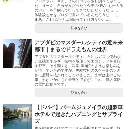
プログラム。今回、その口コミを少し調べてみまし
た。うーん、自分が女だったら今年のGWにも一人旅
のツアーを予約して行ってきていただろうな……。
体験談とかをブログで書いているんだろうな……。
まあ、こればかりは愚痴っても仕方ない……。
記事を読む
アブダビのマスダールシティの近未来
都市｜まるでドラえもんの世界
アブダビのマスダールシティ。石油もガスも使わな
い先端エネルギー技術を駆使してエコシティを目指
す都市。そう聞くと、科学博物館のような楽しみを
期待していたのですが、先端技術のスケールの大き
さに度肝を抜かれてしまいました。まずは上のこの
車。形がいかにも近未来的ですが、これ、無人運転
の電気自動車です。
記事を読む
【ドバイ】パームジュメイラの超豪華
ホテルで起きたハプニングとサプライ
ズ
本来宿泊するはずのホテルが手配されておらず、既