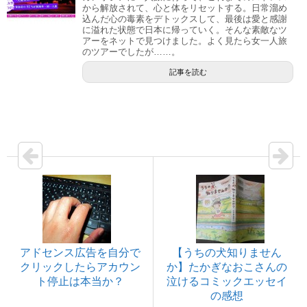
から解放されて、心と体をリセットする。日常溜め
込んだ心の毒素をデトックスして、最後は愛と感謝
に溢れた状態で日本に帰っていく。そんな素敵なツ
アーをネットで見つけました。よく見たら女一人旅
のツアーでしたが……。
記事を読む
アドセンス広告を自分で
【うちの犬知りません
クリックしたらアカウン
か】たかぎなおこさんの
ト停止は本当か？
泣けるコミックエッセイ
の感想