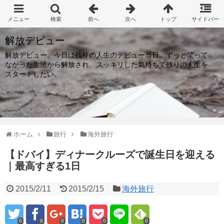
解放デビュー
解放デビュー。今日は残りの人生のデビュー当日。ずっと笑って
なかった生活から解放され、スッキリした気持ちで残りの人生を
スタートしたい。
ホーム
旅行
海外旅行
【ドバイ】ディナークルーズで誕生日を迎える
｜最高すぎる1日
2015/2/11
2015/2/15
海外旅行
0
0
0
0
0
0