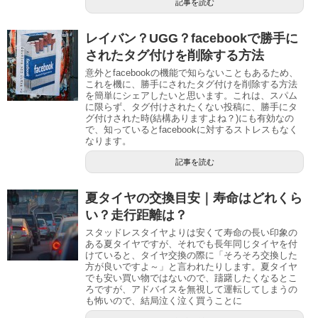
記事を読む
レイバン？UGG？facebookで勝手に
されたタグ付けを削除する方法
意外とfacebookの機能で知らないこともあるため、
これを機に、勝手にされたタグ付けを削除する方法
を簡単にシェアしたいと思います。これは、スパム
に限らず、タグ付けされたくない投稿に、勝手にタ
グ付けされた時(結構ありますよね？)にも有効なの
で、知っているとfacebookに対するストレスもなく
なります。
記事を読む
夏タイヤの交換目安｜寿命はどれくら
い？走行距離は？
スタッドレスタイヤよりは安くて寿命の長い印象の
ある夏タイヤですが、それでも長年同じタイヤを付
けていると、タイヤ交換の際に「そろそろ交換した
方が良いですよ～」と言われたりします。夏タイヤ
でも安い買い物ではないので、躊躇したくなるとこ
ろですが、アドバイスを無視して運転してしまうの
も怖いので、結局泣く泣く買うことに