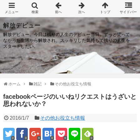
解放デビュー
解放デビュー。今日は残りの人生のデビュー当日。ずっと笑って
なかった生活から解放され、スッキリした気持ちで残りの人生を
スタートしたい。
ホーム
雑記
その他お役立ち情報
facebookページのいいねリクエストはうざいと
思われないか？
2016/1/7
その他お役立ち情報
0
0
0
0
0
0