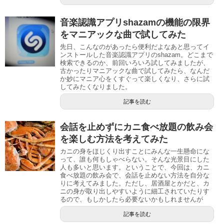
音楽認識アプリshazamの機能の限界
をマニアックな曲で試してみた
先日、こんなのがあったら便利だよなあと思ってイ
ンストールした音楽認識アプリのshazam。どこまで
検索できるのか、前回いろいろ試してみましたが、
古かったりマニアックな曲で試してみたら、なんだ
か妙にマニア心をくすぐって楽しくなり、さらに試
してみたくなりました。
記事を読む
会話を止めずにカニ食べ放題の飲み会
を楽しむ方法を考えてみた
カニの身をほじくり出すことにみんな一生懸命にな
って、誰も何もしゃべらない。そんな光景目にした
人も多いと思います。ということで、今回は、カニ
食べ放題の飲み会で、会話を止めない方法を自分な
りに考えてみました。ただし、居酒屋とかだと、カ
ニの身が取り出しやすいように細工されていたりす
るので、もしかしたら必要ないかもしれませんが
記事を読む