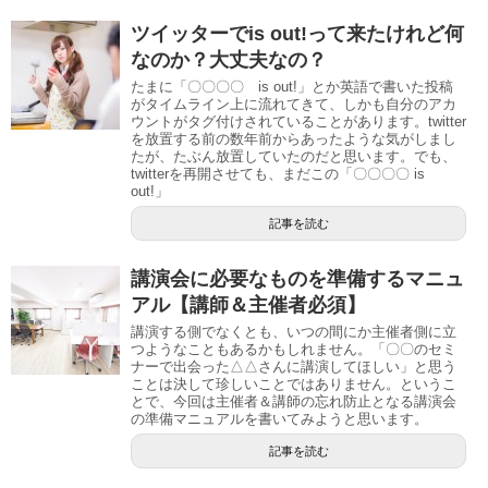
ツイッターでis out!って来たけれど何
なのか？大丈夫なの？
たまに「〇〇〇〇 is out!」とか英語で書いた投稿
がタイムライン上に流れてきて、しかも自分のアカ
ウントがタグ付けされていることがあります。twitter
を放置する前の数年前からあったような気がしまし
たが、たぶん放置していたのだと思います。でも、
twitterを再開させても、まだこの「〇〇〇〇 is
out!」
記事を読む
講演会に必要なものを準備するマニュ
アル【講師＆主催者必須】
講演する側でなくとも、いつの間にか主催者側に立
つようなこともあるかもしれません。「〇〇のセミ
ナーで出会った△△さんに講演してほしい」と思う
ことは決して珍しいことではありません。というこ
とで、今回は主催者＆講師の忘れ防止となる講演会
の準備マニュアルを書いてみようと思います。
記事を読む