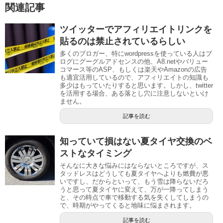
関連記事
ツイッターでアフィリエイトリンクを
貼るのは禁止されているらしい
多くのブロガー、特にwordpressを使っている人はブ
ログにグーグルアドセンスの他、A8.netやバリュー
コマース等のASP、もしくは楽天やAmazonの広告
も適宜活用しているので、アフィリエイトの知識も
多少はもっていたりすると思います。しかし、twitter
を活用する場合、ある落とし穴に注意しないといけ
ません。
記事を読む
知っていて損はない夏タイヤ交換のベ
ストなタイミング
そんなに大きな悩みにはならないところですが、ス
タッドレスはどうしても夏タイヤへよりも燃費が悪
いですし、だからといって、もう雪は降らないだろ
うと思って夏タイヤに変えて、万が一降ってしまう
と、その時点で車で移動する気を失くしてしまうの
で、時期がやってくると地味に悩まされます。
記事を読む