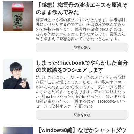
【感想】梅雲丹の液状エキスを原液そ
のまま飲んでみた
梅雲丹という梅の液状エキスがあります。本来は料
理にかけたりするのですが、今回原液で飲んでみた
ので感想を書きます。梅雲丹を原液で飲んだのは、
なんか体がシャキッとしそうだからです。実際の効
果も踏まえて感想を書いていきたいと思います。
記事を読む
しまった!!facebookでやらかした自分
の失敗談を3つシェアします
嬉しいことにテレビやラジオ等のメディアから取材
を頂くことが増えました。ただ、その取材オファー
がいろんなところからやってきて、気をつけて見て
いないと見逃すことがあります。アメブロ経由だっ
たりfacebookだったりTwitterだったり、はたまた出
版社経由だったり。一番困るのが、facebookのメッ
セージで取材オファーを頂くとき
記事を読む
【windows8編】なぜかシャットダウ