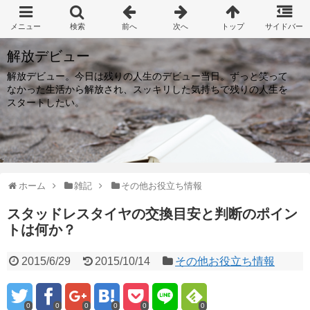
解放デビュー
解放デビュー。今日は残りの人生のデビュー当日。ずっと笑って
なかった生活から解放され、スッキリした気持ちで残りの人生を
スタートしたい。
ホーム
雑記
その他お役立ち情報
スタッドレスタイヤの交換目安と判断のポイン
トは何か？
2015/6/29
2015/10/14
その他お役立ち情報
0
0
0
0
0
0