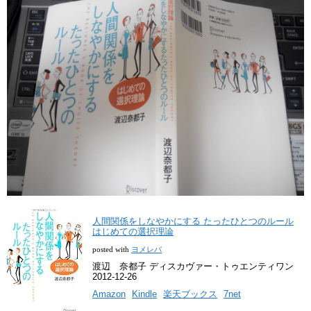
人間関係をしなやかにする たったひとつのルール
はじめての選択理論
posted with
ヨメレバ
渡辺 奈都子 ディスカヴァー・トゥエンティワン
2012-12-26
Amazon
Kindle
楽天ブックス
7net