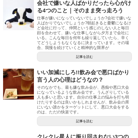
会社で嫌いな人ばかりだったら心がけ
る4つのこと｜そのまま突っ走ろう
仕事が嫌いになっていないでしょうか?会社で嫌いな
人ばかりでないでしょうか?朝起きると憂鬱になるけ
ど会社に行って、仲間という感じのしない人と毎日
顔を合わせて、嫌いな仕事しながら夕方まで会社に
いる。こんな毎日を何年も繰り返していたら、辛く
てどうしようもなくなるに決まっています。その場
合、我慢を続けていくと精神的な限界が
記事を読む
いい加減にしろ!!飲み会で悪口ばかり
言う人の心理はどうなの？
そのなかでも、最も嫌な飲み会が、愚痴や悪口大会
になっているような飲み会です。うんざりしている
人も多いと思います。自分の仕事上の悩みを打ち明
けたりするのは良いかもしれませんが、飲み会の席
にいない誰かをターゲットにして、悪口大会をする
のは、ただの快楽です。
記事を読む
クレクレ星人に振り回されない3つの