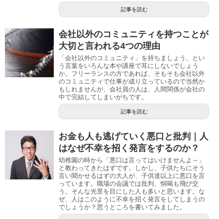
記事を読む
会社以外のコミュニティを持つことが
大切と言われる4つの理由
「会社以外のコミュニティ」を持ちましょう、とい
う言葉をいろんな本や講座で耳にしないでしょう
か。フリーランスの方であれば、そもそも会社以外
のコミュニティで仕事が成り立っているので当然か
もしれませんが、会社員の人は、人間関係が会社の
中で完結してしまいがちです。
記事を読む
お金も人も逃げていく悪口と批判｜人
はなぜ不幸を招く発言をするのか？
幼稚園の時から「悪口は言ってはいけませんよ～」
と教わってきたはずです。しかし、子供たちにそう
言い聞かせるはずの大人が、子供達以上に悪口を言
っています。職場の会議では批判、恫喝も飛び交
う。そんな光景を目にした人も多いと思います。な
ぜ、人はこのように不幸を招く発言をしてしまうの
でしょうか？思うところを書いてみました。