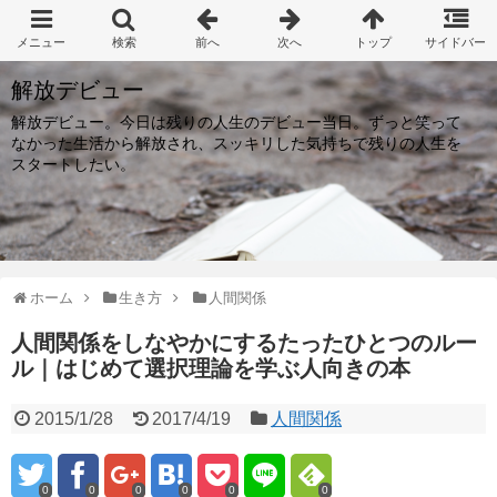
解放デビュー
解放デビュー。今日は残りの人生のデビュー当日。ずっと笑って
なかった生活から解放され、スッキリした気持ちで残りの人生を
スタートしたい。
ホーム
生き方
人間関係
人間関係をしなやかにするたったひとつのルー
ル｜はじめて選択理論を学ぶ人向きの本
2015/1/28
2017/4/19
人間関係
0
0
0
0
0
0