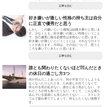
記事を読む
好き嫌いが激しい性格の持ち主は自分
に正直で優秀だと思う
しかし、この嫌いという感情は結構大事だと思いま
す。少なくとも、好き嫌いの激しい性格ということ
で、自己嫌悪に陥る必要性は全然ないと思います。
好き嫌いが激しいということには、それなりのメリ
ットがあります。今回は、その点について、思うと
ころを書いていきたいと思います。
記事を読む
誰とも関わりたくないほど凹んだとき
の休日の過ごし方3つ
何か凹んだことあったり、何か不安でどうしようも
なくなったりしたとき。ため息しか出てこなくて、
何もやる気が起きない。誰かと会う気がしない、そ
れどころか何も食べたくない。そして、こんな落ち
込んでいる姿誰にも見られたくない……。ストレス
フルで疲れ果ててしまって、何もしたくない状態で
す。