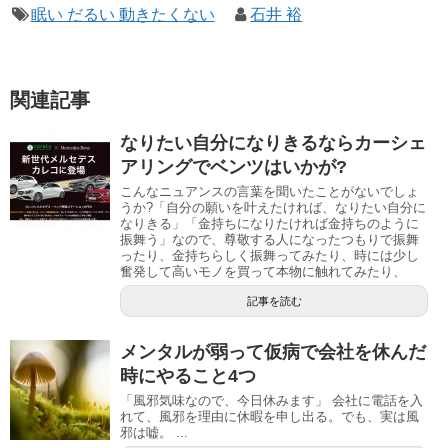
眠い だるい 動きたくない
石井 裕
関連記事
なりたい自分になりきるならカーシェ
アリングでベンツはいかが?
こんなニュアンスの言葉を聞いたことがないでしょ
うか?「自分の願いを叶えたければ、なりたい自分に
なりきる」「金持ちになりたければ金持ちのように
振舞う」なので、尊敬する人になったつもりで振舞
ったり、金持ちらしく振舞ってみたり、時には少し
奮発して高いモノを買って本物に触れてみたり、
記事を読む
メンタルが弱って仮病で会社を休んだ
時にやること4つ
「風邪気味なので、今日休みます」 会社に電話を入
れて、風邪を理由に休暇を申し出る。でも、実は風
邪は嘘。 ...