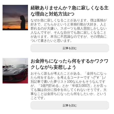
経験ありませんか？急に寂しくなる主
な理由と対処方法2つ
なぜか急に寂しくなることがあります。僕は孤独が
好きで、どちらかというと単独行動が大好き、人と
群れるのが大嫌い。スポーツも個人競技しかしない
人なんですが、そんな自分でも急に寂しくなること
があります。本当に不思議なのですが、その理由に
ついて書きたいと思います。
記事を読む
お金持ちになったら何をするかワクワ
クしながら妄想しよう
おそらく誰もが考えたことがある、「金持ちになっ
たら何をするか」を考えるコーナーですヽ(*´∀｀)ノ
別記事で書いた夢リスト100 なんかもそうなんです
が、「1億円貯める」とか「年収3,000万」とか言っ
ても脳は自分に指令を出してくれないそうです。大
事なことは金持ちになったら何をしたいか 、という
ことです。
記事を読む