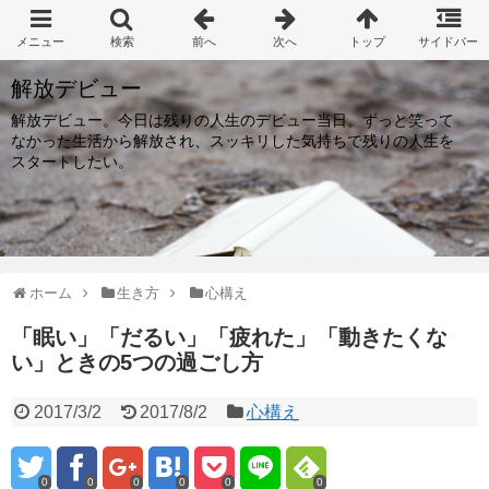
解放デビュー
解放デビュー。今日は残りの人生のデビュー当日。ずっと笑って
なかった生活から解放され、スッキリした気持ちで残りの人生を
スタートしたい。
ホーム
生き方
心構え
「眠い」「だるい」「疲れた」「動きたくな
い」ときの5つの過ごし方
2017/3/2
2017/8/2
心構え
0
0
0
0
0
0