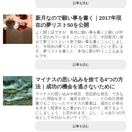
記事を読む
新月なので願い事を書く｜2017年現
在の夢リスト50を公開
よく聞く話ですが、新月に願い事を書くと願いが叶
うと言われています。ということで、今回新月に併
せて夢リストという形で願い事を書くことにしまし
た。今現在の夢リストについて公開したいと思いま
す。夢リストを書くと、本当に夢が叶うこともある
んです。
記事を読む
マイナスの思い込みを捨てる4つの方
法｜成功の機会を逃さないために
マイナスの思い込みや発言、否定的な発言、できな
かった理由を言う、偏見を持つ……。どの自己啓発
書でもこういったマイナスの要素は、成功とか幸せ
を大きく阻害すると書かれているので、捨てるよう
にしましょう、と言われます。よし、じゃあ1つの方
法として今日からポジティブに、
記事を読む