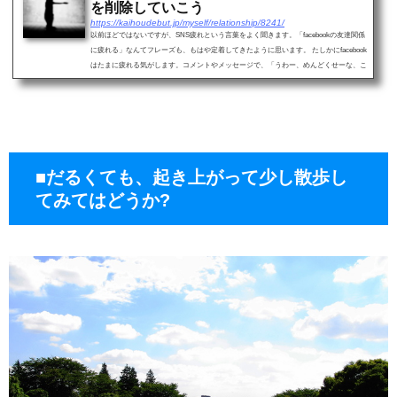
を削除していこう
https://kaihoudebut.jp/myself/relationship/8241/
以前ほどではないですが、SNS疲れという言葉をよく聞きます。「facebookの友達関係
に疲れる」なんてフレーズも、もはや定着してきたように思います。 たしかにfacebook
はたまに疲れる気がします。コメントやメッセージで、「うわー、めんどくせーな、こ
いつ」と...
■だるくても、起き上がって少し散歩し
てみてはどうか?