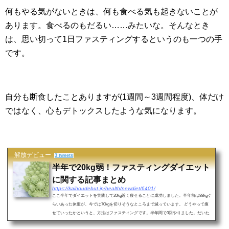
何もやる気がないときは、何も食べる気も起きないことが
あります。食べるのもだるい……みたいな。そんなとき
は、思い切って1日ファスティングするというのも一つの手
です。
自分も断食したことありますが(1週間～3週間程度)、体だけ
ではなく、心もデトックスしたような気になります。
解放デビュー
3 tweets
半年で20kg弱！ファスティングダイエット
に関する記事まとめ
https://kaihoudebut.jp/health/newdiet/6401/
ここ半年でダイエットを実践して20kg近く痩せることに成功しました。半年前は88kgぐ
らいあった体重が、今では70kgを切りそうなところまで減っています。 どうやって痩
せていったかというと、方法はファスティングです。半年間で3回やりました。だいた
い1回で6～...