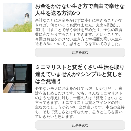
お金をかけない生き方で自由で幸せな
人生を送る方法6つ
余計なことにお金をかけずに幸せに生きることがで
きれば、何といっても疲れません。支出を削減し、
運用に回すことで早く会社を辞めたり 、子供の教育
費に充てたり することもできます。ということで、
今回はお金をかけない生き方で幸福度の高い人生を
送る方法について、思うところを書いてみました。
記事を読む
ミニマリストと貧乏くさい生活を取り
違えていませんか?シンプルと貧しさ
は全然違う
必要ないモノにお金をかけても虚しいだけだし、家
計を苦しめるだけです。でも、そんなミニマリスト
のような考えに対し、一部の人は「貧乏くさい」と
言ってきます。ミニマリストは貧乏マインドの持ち
主なのでしょうか?いや、全然違います。本当の金持
ち、そして貧しさとは何なのか、思うところを書い
ていきたいと思います。
記事を読む