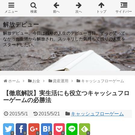
解放デビュー
解放デビュー。今日は残りの人生のデビュー当日。ずっと笑って
なかった生活から解放され、スッキリした気持ちで残りの人生を
スタートしたい。
ホーム
お金
資産運用
キャッシュフローゲーム
【徹底解説】実生活にも役立つキャッシュフロ
ーゲームの必勝法
2015/5/1
2015/5/21
キャッシュフローゲーム
0
0
0
0
0
0