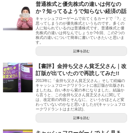
普通株式と優先株式の違いは何なの
か？知ってるようで知らない経済の話
キャッシュフローゲームで出てくるカードで「?」と
思ってしまうのが優先株式というものです。多くの
人に知られているのは普通株式です。普通株式と優
先株式の違いは何なんでしょうか?今回、この2つの
株式の違いについて簡単に書いていきたいと思いま
す。
記事を読む
【書評】金持ち父さん貧乏父さん｜改
訂版が出ていたので再読してみた!!
2013年に「金持ち父さん貧乏父さん」そして続編の
キャッシュフロークワドラントに改訂版が出版され
ましたね。白い本から紫の本になりました。結論か
ら言うと、この金持ち父さん貧乏父さんに関して
は、改定前の内容とそんなに、というかほとんど変
わっていないのかなと思いましたが(キャッシュフロ
ークワドラントはまだ未読)、
記事を読む
キャッシュフローゲームでよく見る