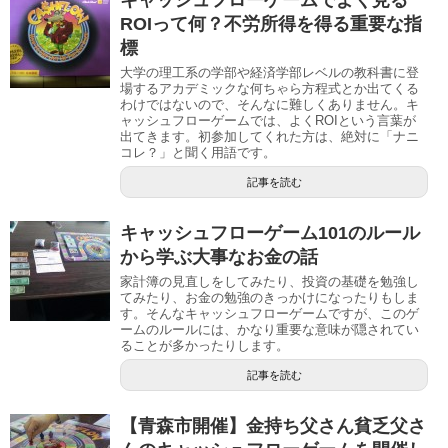
ROIって何？不労所得を得る重要な指
標
大学の理工系の学部や経済学部レベルの教科書に登
場するアカデミックな何ちゃら方程式とか出てくる
わけではないので、そんなに難しくありません。キ
ャッシュフローゲームでは、よくROIという言葉が
出てきます。初参加してくれた方は、絶対に「ナニ
コレ？」と聞く用語です。
記事を読む
キャッシュフローゲーム101のルール
から学ぶ大事なお金の話
家計簿の見直しをしてみたり、投資の基礎を勉強し
てみたり、お金の勉強のきっかけになったりもしま
す。そんなキャッシュフローゲームですが、このゲ
ームのルールには、かなり重要な意味が隠されてい
ることが多かったりします。
記事を読む
【青森市開催】金持ち父さん貧乏父さ