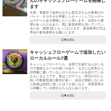
んのキャッシュフローゲームを開催し
ます
今度、青森市で金持ち父さん貧乏父さんの著者のロ
バート・キヨサキが考案したキャッシュフローゲー
ムのゲーム会を開催したいと思います。以前から要
望があったのもあり、既に参加表明も頂いていてい
るため、残席3名となっております。参加希望の方は
早めの参加表明をお願いします。
記事を読む
キャッシュフローゲームで追加したい
ローカルルール7選
キャッシュフローゲーム、全国で主催する人がいる
ので微妙なルールの違いがあり、なかには本来なら
説明書に書いていないローカルルールを設けている
人もいるようです。実はこのゲーム、ROIがやたら
高い不動産投資の案件が多い、会社が倒産しないか
ら$1株は絶対に買ったほうが良いなど、現実世界か
ら剥離している部分もちらほらあります。
記事を読む