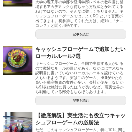
大学の理工系の学部や経済学部レベルの教科書に登
場するアカデミックな何ちゃら方程式とか出てくる
わけではないので、そんなに難しくありません。キ
ャッシュフローゲームでは、よくROIという言葉が
出てきます。初参加してくれた方は、絶対に「ナニ
コレ？」と聞く用語です。
記事を読む
キャッシュフローゲームで追加したい
ローカルルール7選
キャッシュフローゲーム、全国で主催する人がいる
ので微妙なルールの違いがあり、なかには本来なら
説明書に書いていないローカルルールを設けている
人もいるようです。実はこのゲーム、ROIがやたら
高い不動産投資の案件が多い、会社が倒産しないか
ら$1株は絶対に買ったほうが良いなど、現実世界か
ら剥離している部分もちらほらあります。
記事を読む
【徹底解説】実生活にも役立つキャッ
シュフローゲームの必勝法
ただ、このキャッシュフローゲーム、特に101に関し