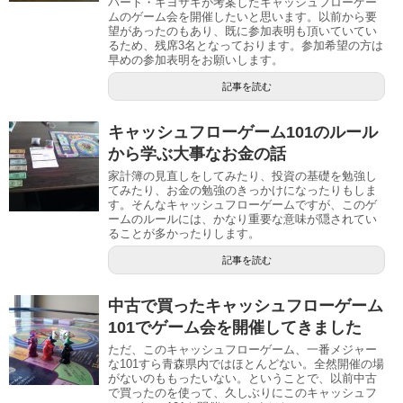
バート・キヨサキが考案したキャッシュフローゲー
ムのゲーム会を開催したいと思います。以前から要
望があったのもあり、既に参加表明も頂いていてい
るため、残席3名となっております。参加希望の方は
早めの参加表明をお願いします。
記事を読む
キャッシュフローゲーム101のルール
から学ぶ大事なお金の話
家計簿の見直しをしてみたり、投資の基礎を勉強し
てみたり、お金の勉強のきっかけになったりもしま
す。そんなキャッシュフローゲームですが、このゲ
ームのルールには、かなり重要な意味が隠されてい
ることが多かったりします。
記事を読む
中古で買ったキャッシュフローゲーム
101でゲーム会を開催してきました
ただ、このキャッシュフローゲーム、一番メジャー
な101すら青森県内ではほとんどない。全然開催の場
がないのももったいない。ということで、以前中古
で買ったのを使って、久しぶりにこのキャッシュフ