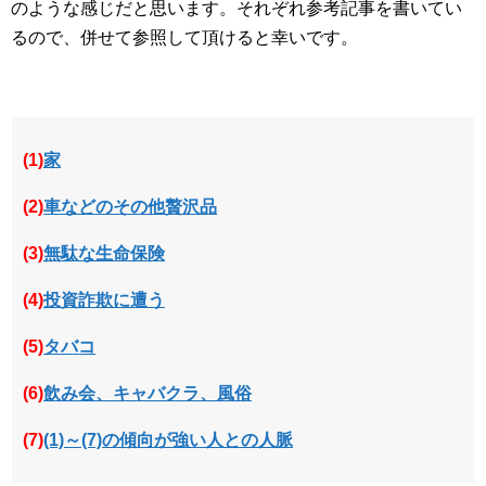
のような感じだと思います。それぞれ参考記事を書いてい
るので、併せて参照して頂けると幸いです。
(1)
家
(2)
車などのその他贅沢品
(3)
無駄な生命保険
(4)
投資詐欺に遭う
(5)
タバコ
(6)
飲み会、キャバクラ、風俗
(7)
(1)～(7)の傾向が強い人との人脈