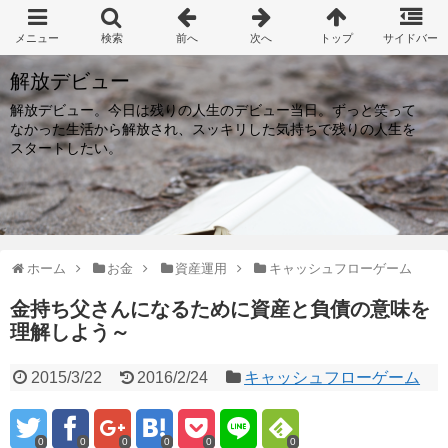
解放デビュー
解放デビュー。今日は残りの人生のデビュー当日。ずっと笑って
なかった生活から解放され、スッキリした気持ちで残りの人生を
スタートしたい。
ホーム
お金
資産運用
キャッシュフローゲーム
金持ち父さんになるために資産と負債の意味を
理解しよう～
2015/3/22
2016/2/24
キャッシュフローゲーム
0
0
0
0
0
0