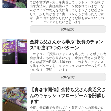
ては不労所得＞支出を実現してラットレースを抜け
出す 方法が、実は結構パターン化されています。な
んかクイズの答えを先に言ってしまうような感じが
して、少し気が引けて書こうかどうか迷ったんです
が、実生活でも活かしたいような話も含んでいるの
で、ここでシェアしたいと思います。
記事を読む
金持ち父さんから学ぶ”投資のチャン
ス”を逃す3つのパターン
このように「投資のチャンスを逃した!!」と感じる機
会は身近にもかなり多いです。金持ち父さん貧乏父
さん改訂版のP138～140では、このようにチャンス
を逃すパターンを、キャッシュフローゲームを例に3
つに分けて説明しています。
記事を読む
【青森市開催】金持ち父さん貧乏父さ
んのキャッシュフローゲームを開催し
ます
今度、青森市で金持ち父さん貧乏父さんの著者のロ