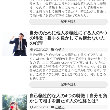
りきる」「金持ちになりたければ金持ちのように振舞
う」なので、尊敬する人になったつもりで振舞った
り、金持ちらしく振舞ってみたり、時には少し奮発し
て高いモノを買って本物に触れてみたり、
記事を読む
自分のために他人を犠牲にする人の5つ
の特徴｜相手を負かしても構わない人
の心理
2016/8/13
心構え
自分が勝つためなら他人を犠牲にするタイプがいま
す。win-winタイプが自分も勝って相手も勝たせること
なので、ここではwin-loseタイプと言います。いかに
も嫌な感じがするタイプですが、どちらかというと自
分がこのタイプに該当するような気がしています。で
も、このタイプは悪いことだけではなく、良いところ
もあります。
記事を読む
自己犠牲的な人の4つの特徴｜自分を負
かして相手を勝たす人の性格とは?
2016/8/13
心構え