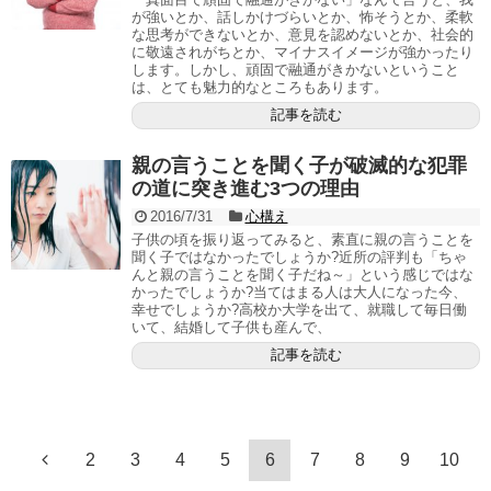
が強いとか、話しかけづらいとか、怖そうとか、柔軟
な思考ができないとか、意見を認めないとか、社会的
に敬遠されがちとか、マイナスイメージが強かったり
します。しかし、頑固で融通がきかないということ
は、とても魅力的なところもあります。
記事を読む
親の言うことを聞く子が破滅的な犯罪
の道に突き進む3つの理由
2016/7/31
心構え
子供の頃を振り返ってみると、素直に親の言うことを
聞く子ではなかったでしょうか?近所の評判も「ちゃ
んと親の言うことを聞く子だね～」という感じではな
かったでしょうか?当てはまる人は大人になった今、
幸せでしょうか?高校か大学を出て、就職して毎日働
いて、結婚して子供も産んで、
記事を読む
2
3
4
5
6
7
8
9
10