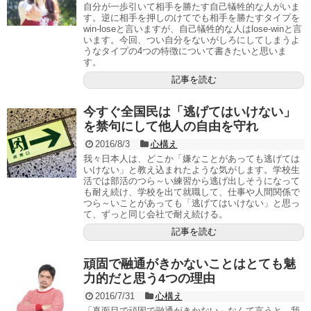
自分が一歩引いて相手を勝たす自己犠牲的な人がいま
す。逆に相手を押しのけてでも相手を勝たすタイプを
win-loseと言いますが、自己犠牲的な人はlose-winと言
います。今回、つい自分をないがしろにしてしまうよ
うなタイプの4つの特徴について書きたいと思いま
す。
記事を読む
今すぐ全国民は「逃げてはいけない」
を禁句にして他人の自由を守れ
2016/8/3
心構え
我々日本人は、どこか「嫌なことがあっても逃げては
いけない」と教え込まれたような気がします。学校生
活では部活のつら～い練習から逃げ出しそうになって
も耐え続け、学校を出て就職して、仕事や人間関係で
つら～いことがあっても「逃げてはいけない」と思っ
て、ずっと同じ会社で耐え続ける。
記事を読む
頑固で融通がきかないことはとても魅
力的だと思う4つの理由
2016/7/31
心構え
「真面目で頑固で融通がきかない」なんて言うと、我