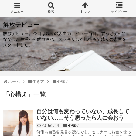
解放デビュー
解放デビュー。今日は残りの人生のデビュー当日。ずっと笑って
なかった生活から解放され、スッキリした気持ちで残りの人生を
スタートしたい。
ホーム
生き方
心構え
「
心構え
」
一覧
自分は何も変わっていない、成長して
いない……そう思ったら人に会おう
2016/9/14
心構え
何冊も自己啓発書を読んでも、セミナーにお金を使っ