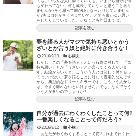
ても、いろんな人に会っていても、いまいち自分は何
も変わってない、何も成長していないと思うことあり
ませんか?そう思って歯がゆくなったりしていません
か?実は自分がそう考えていて、とても歯がゆい思い
をしたりしていました。少なくとも昨日までは。
記事を読む
夢を語る人がマジで気持ち悪いとかう
ざいとか言う奴と絶対に付き合うな！
2016/9/13
心構え
しかし、この「夢を語る」という行為に対して、「気
持ち悪い」とか「うざい」とか言ってくる人がいま
す。結論からいくと、こういう人とは決して付き合っ
てはいけない。夢を語ることに対して否定的なんです
から、典型的なドリームキラーです。こういう人から
は、今すぐ離れないといけません。でも、なんでそう
いう人が多いのでしょうか?
記事を読む
自分が過去にわくわくしたことって何?
一番楽しくなることって何だろう?
2016/9/12
心構え
「あなたがわくわくすることって何?これまでわくわ