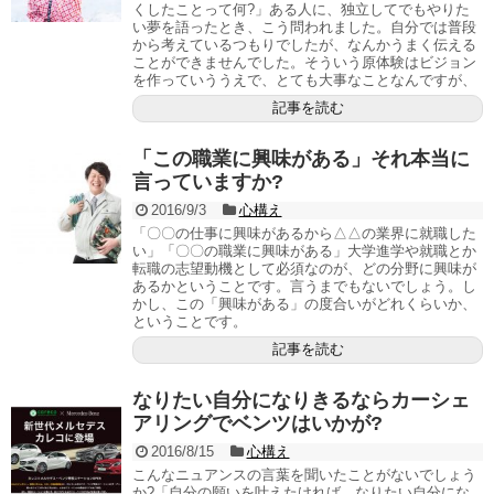
くしたことって何?」ある人に、独立してでもやりた
い夢を語ったとき、こう問われました。自分では普段
から考えているつもりでしたが、なんかうまく伝える
ことができませんでした。そういう原体験はビジョン
を作っていううえで、とても大事なことなんですが、
記事を読む
「この職業に興味がある」それ本当に
言っていますか?
2016/9/3
心構え
「〇〇の仕事に興味があるから△△の業界に就職した
い」「〇〇の職業に興味がある」大学進学や就職とか
転職の志望動機として必須なのが、どの分野に興味が
あるかということです。言うまでもないでしょう。し
かし、この「興味がある」の度合いがどれくらいか、
ということです。
記事を読む
なりたい自分になりきるならカーシェ
アリングでベンツはいかが?
2016/8/15
心構え
こんなニュアンスの言葉を聞いたことがないでしょう
か?「自分の願いを叶えたければ、なりたい自分にな