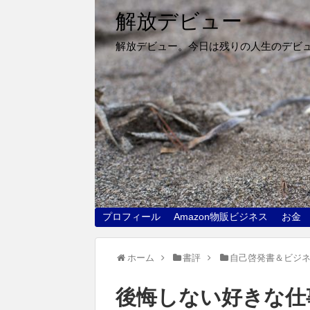
解放デビュー
解放デビュー。今日は残りの人生のデビ
プロフィール
Amazon物販ビジネス
お金
ホーム
書評
自己啓発書＆ビジ
後悔しない好きな仕