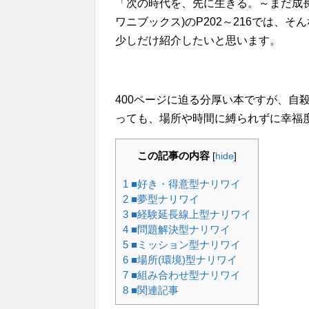
「次の時代を、先に生きる。～まだ成
ワニブックス)のP202～216では、
少しだけ紹介したいと思います。
400ページに迫る分厚い本ですが、自
っても、場所や時間に縛られずに幸福
この記事の内容
[
hide
]
1
■好き・得意型ナリワイ
2
■夢型ナリワイ
3
■経験延長線上型ナリワイ
4
■問題解決型ナリワイ
5
■ミッション型ナリワイ
6
■場所(環境)型ナリワイ
7
■組み合わせ型ナリワイ
8
■関連記事