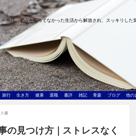
ュー当日。ずっと笑ってなかった生活から解放され、スッキリした
旅行
生き方
健康
退職
書評
雑記
青森
ブログ
他の
ネス書
事の見つけ方｜ストレスなく