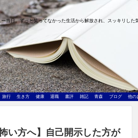
ュー当日。ずっと笑ってなかった生活から解放され、スッキリした
旅行
生き方
健康
退職
書評
雑記
青森
ブログ
他の
怖い方へ】自己開示した方が