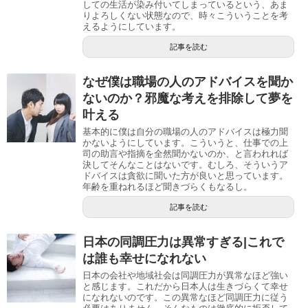
しての生活が染み付いてしまっているという、あま
りよろしくない状態なので、時々こういうことを考
えるようにしています。
記事を読む
なぜ僕は職場の人のアドバイスを聞か
ないのか？邪魔な考えを排除して夢を
叶える
基本的に僕は自分の職場の人のアドバイスは極力聞
かないようにしています。こういうと、仕事での上
司の助言や指摘を全然聞かないのか、と言われれば
決してそんなことはないです。むしろ、そういうア
ドバイスは貪欲に聞いた方が良いと思っています。
年齢を重ねれるほど聞きづらくもなるし。
記事を読む
日本の同調圧力は異常すぎる|これで
は誰も幸せになれない
日本の会社や地域社会は同調圧力が異常なほど強い
と感じます。これだから日本人は生きづらくて幸せ
になれないのです。この異常なほど同調圧力に従う