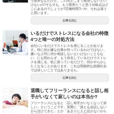
う限界なんだけど。この先どこまで無理しないとい
けないの?そもそも、もう限界だ！と思う分岐点はど
こにあるのでしょうか?労働時間?いや、それは違う
と思います。
記事を読む
いるだけでストレスになる会社の特徴
4つと唯一の対処方法
会社にいるだけでストレスを感じることがありま
す。特に何か嫌な仕事が待っているわけではない、
嫌いな上司に何か相談しないといけないこともな
い、にも関わらず、もう存在しているだけでストレ
スを感じる。机に座っているだけで、何かやらかし
たくなることがあります。これは閉鎖的な組織社会
では珍しいことではありません。
記事を読む
退職してフリーランスになると話し相
手がいなくて寂しいのは本当か?
フリーランスになると「話し相手がいなくなって寂
しい」ということです。実際に「誰とも会話しない
から泣けてきた」とか「あまりに人と話さないから