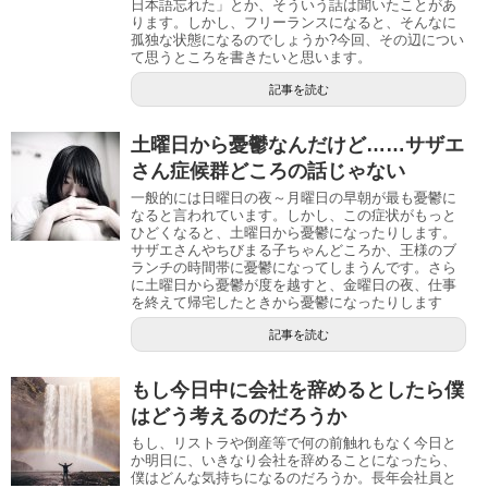
日本語忘れた」とか、そういう話は聞いたことがあ
ります。しかし、フリーランスになると、そんなに
孤独な状態になるのでしょうか?今回、その辺につい
て思うところを書きたいと思います。
記事を読む
土曜日から憂鬱なんだけど……サザエ
さん症候群どころの話じゃない
一般的には日曜日の夜～月曜日の早朝が最も憂鬱に
なると言われています。しかし、この症状がもっと
ひどくなると、土曜日から憂鬱になったりします。
サザエさんやちびまる子ちゃんどころか、王様のブ
ランチの時間帯に憂鬱になってしまうんです。さら
に土曜日から憂鬱が度を越すと、金曜日の夜、仕事
を終えて帰宅したときから憂鬱になったりします
記事を読む
もし今日中に会社を辞めるとしたら僕
はどう考えるのだろうか
もし、リストラや倒産等で何の前触れもなく今日と
か明日に、いきなり会社を辞めることになったら、
僕はどんな気持ちになるのだろうか。長年会社員と