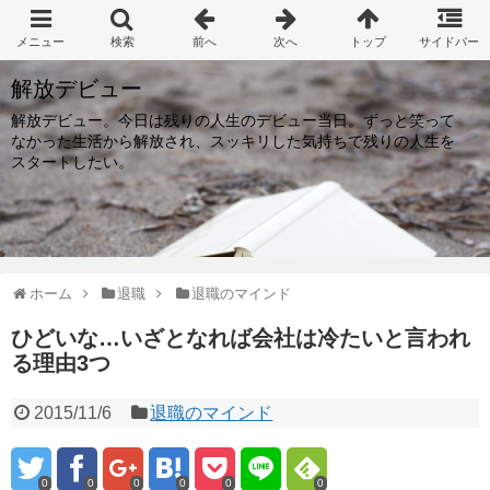
解放デビュー
解放デビュー。今日は残りの人生のデビュー当日。ずっと笑って
なかった生活から解放され、スッキリした気持ちで残りの人生を
スタートしたい。
ホーム
退職
退職のマインド
ひどいな…いざとなれば会社は冷たいと言われ
る理由3つ
2015/11/6
退職のマインド
0
0
0
0
0
0