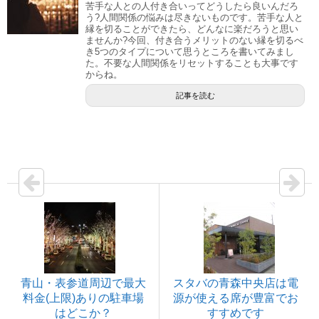
苦手な人との人付き合いってどうしたら良いんだろ
う?人間関係の悩みは尽きないものです。苦手な人と
縁を切ることができたら、どんなに楽だろうと思い
ませんか?今回、付き合うメリットのない縁を切るべ
き5つのタイプについて思うところを書いてみまし
た。不要な人間関係をリセットすることも大事です
からね。
記事を読む
青山・表参道周辺で最大
スタバの青森中央店は電
料金(上限)ありの駐車場
源が使える席が豊富でお
はどこか？
すすめです