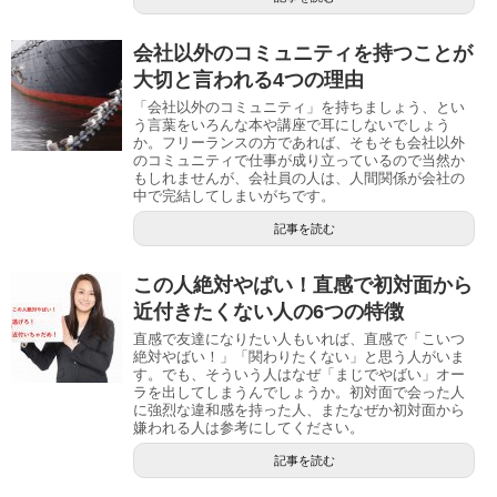
会社以外のコミュニティを持つことが
大切と言われる4つの理由
「会社以外のコミュニティ」を持ちましょう、とい
う言葉をいろんな本や講座で耳にしないでしょう
か。フリーランスの方であれば、そもそも会社以外
のコミュニティで仕事が成り立っているので当然か
もしれませんが、会社員の人は、人間関係が会社の
中で完結してしまいがちです。
記事を読む
この人絶対やばい！直感で初対面から
近付きたくない人の6つの特徴
直感で友達になりたい人もいれば、直感で「こいつ
絶対やばい！」「関わりたくない」と思う人がいま
す。でも、そういう人はなぜ「まじでやばい」オー
ラを出してしまうんでしょうか。初対面で会った人
に強烈な違和感を持った人、またなぜか初対面から
嫌われる人は参考にしてください。
記事を読む