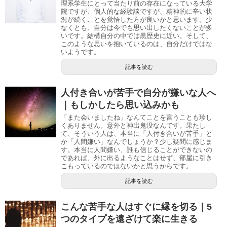
理系学生にとって当たり前の存在になっている大学
院ですが、個人的な経験談ですが、精神的に辛い状
況が続くことを覚悟した方が良いかと思います。少
なくとも、自分は今でも思い出したくないことが多
いです。結構自分の中では黒歴史に近い。そして、
このような思いを抱いているのは、自分だけではな
いようです。
記事を読む
人付き合いが苦手で自分が嫌いな人へ
｜もしかしたら思い込みかも
「また会いましたね」なんてことを言うことも珍し
くありません。意外と神出鬼没なんです。果たし
て、そういう人は、本当に「人付き合いが苦手」と
か「人間嫌い」なんでしょうか？少し疑問に感じま
す。本当に人間嫌い、誰も信じることができないの
であれば、外に出るようなことはせず、部屋に引き
こもっているのではないかと思うからです。
記事を読む
こんな苦手な人はすぐに縁を切る｜5
つのタイプを遠ざけて楽に生きる