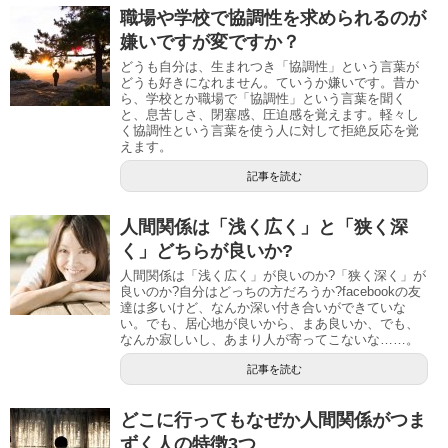
職場や学校で協調性を求められるのが
嫌いですが変ですか？
どうも自分は、生まれつき「協調性」という言葉が
どうも好きになれません。ていうか嫌いです。昔か
ら、学校とか職場で「協調性」という言葉を聞く
と、息苦しさ、閉塞感、圧迫感を覚えます。軽々し
く協調性という言葉を使う人に対して拒絶反応を覚
えます。
記事を読む
人間関係は「浅く広く」と「狭く深
く」どちらが良いか?
人間関係は「浅く広く」が良いのか?「狭く深く」が
良いのか?自分はどっちの方だろうか?facebookの友
達は多いけど、なんか深い付き合いができていな
い。でも、居心地が良いから、まあ良いか、でも、
なんか寂しいし、あまり人が寄ってこないな……。
記事を読む
どこに行ってもなぜか人間関係がつま
ずく人の特徴3つ