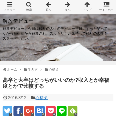
解放デビュー
解放デビュー。今日は残りの人生のデビュー当日。ずっと笑って
なかった生活から解放され、スッキリした気持ちで残りの人生を
スタートしたい。
ホーム
生き方
心構え
高卒と大卒はどっちがいいのか?収入とか幸福
度とかで比較する
2016/3/12
心構え
0
0
0
0
0
0