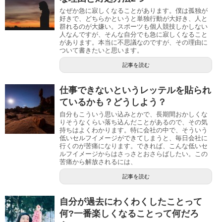
なぜか急に寂しくなることがあります。僕は孤独が
好きで、どちらかというと単独行動が大好き、人と
群れるのが大嫌い。スポーツも個人競技しかしない
人なんですが、そんな自分でも急に寂しくなること
があります。本当に不思議なのですが、その理由に
ついて書きたいと思います。
記事を読む
仕事できないというレッテルを貼られ
ているかも？どうしよう？
自分もこういう思い込みとかで、長期間おかしくな
りそうなくらい落ち込んだことがあるので、その気
持ちはよくわかります。特に会社の中で、そういう
低いセルフイメージができてしまうと、毎日会社に
行くのが苦痛になります。できれば、こんな低いセ
ルフイメージからはさっさとおさらばしたい。この
苦痛から解放されるには、
記事を読む
自分が過去にわくわくしたことって
何?一番楽しくなることって何だろ