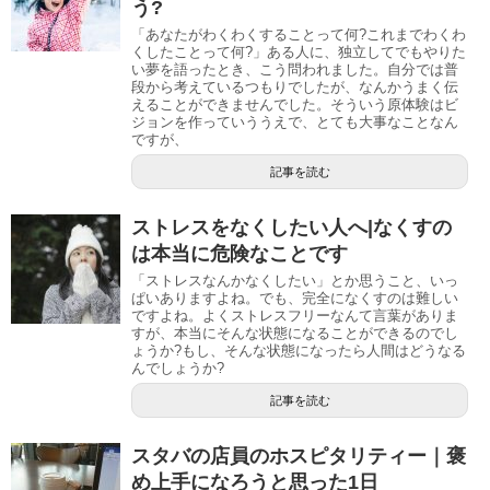
う?
「あなたがわくわくすることって何?これまでわくわ
くしたことって何?」ある人に、独立してでもやりた
い夢を語ったとき、こう問われました。自分では普
段から考えているつもりでしたが、なんかうまく伝
えることができませんでした。そういう原体験はビ
ジョンを作っていううえで、とても大事なことなん
ですが、
記事を読む
ストレスをなくしたい人へ|なくすの
は本当に危険なことです
「ストレスなんかなくしたい」とか思うこと、いっ
ぱいありますよね。でも、完全になくすのは難しい
ですよね。よくストレスフリーなんて言葉がありま
すが、本当にそんな状態になることができるのでし
ょうか?もし、そんな状態になったら人間はどうなる
んでしょうか?
記事を読む
スタバの店員のホスピタリティー｜褒
め上手になろうと思った1日