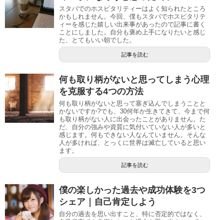
スタバでのホスピタリティーはよく知られたところ
かもしれません。今回、僕もスタバでホスピタリテ
ィーを感じた嬉しい出来事があったので記事に書く
ことにしました。自分も褒め上手になりたいと感じ
た、とてもいい朝でした。
記事を読む
何も取り柄がないと思ってしまう心理
を克服する4つの方法
何も取り柄がないと思って塞ぎ込んでしまうことと
かないですか?でも、30何年か生きてきて、今まで何
も取り柄がない人に出会ったことがありません。た
だ、自分の強みや資質に気付いていない人が多いと
感じます。何もできない人なんていません。そんな
人が多ければ、とっくに世界は滅亡していると思い
ます。
記事を読む
僕の楽しかった過去や成功体験を3つ
シェア｜自己肯定しよう
自分の過去を思い出すこと、特に否定的ではなく、