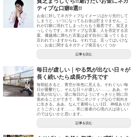
貧乏まっしぐら!!避けたいお金にネガ
ティブな口癖8選!!
お金に対してネガティブなイメージばかり先行して
しまうと、いつになってもお金は貯まりません。こ
れが口癖に現れてしまったらもう最悪です。貧乏ま
っしぐらです。ネガティブな言葉、人を否定する言
葉、優越感に満ちた言葉は必ず自分に返ってくると
言われていますからね。それでは、言ってはいけな
い、お金に関するネガティブ発言をいくつか
記事を読む
毎日が虚しい｜やる気が出ない日々が
長く続いたら成長の予兆です
毎朝起きると、青空が灰色に見える。それぐらい毎
日が憂鬱だし、そんな日々が虚しい……。ああ、や
る気が出ない。逆に毎日のようにすっきりと朝に目
覚めることができて、常にポジティブな心で前向き
に生きる。ああ、なんて素晴らしい1日、神様ありが
とうございます……。常に後者の心境の人は珍しい
のではないかと思います。
記事を読む