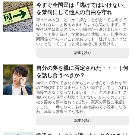
今すぐ全国民は「逃げてはいけない」
を禁句にして他人の自由を守れ
我々日本人は、どこか「嫌なことがあっても逃げて
はいけない」と教え込まれたような気がします。学
校生活では部活のつら～い練習から逃げ出しそうに
なっても耐え続け、学校を出て就職して、仕事や人
間関係でつら～いことがあっても「逃げてはいけな
い」と思って、ずっと同じ会社で耐え続ける。
記事を読む
自分の夢を親に否定された・・・｜何
を話し合うべきか？
頑張って貯めてきた方かもしれませんが、会社を辞
めて飛び出すにはまだ足りない額です。でも、A君は
我慢できなくなってしまいました。このまま会社に
働いている時間が無駄で仕方ない。いっそのこと会
社を辞めて夢を追おうと思い、実家の両親に電話し
ました。「母ちゃん、おれ会社辞めて小説家になる
わ。本屋大賞獲ってやるわ」
記事を読む