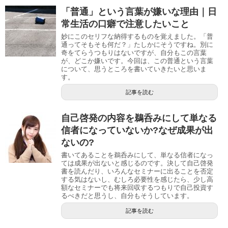
「普通」という言葉が嫌いな理由｜日
常生活の口癖で注意したいこと
妙にこのセリフな納得するものを覚えました。「普
通ってそもそも何だ？」たしかにそうですね。別に
奇をてらうつもりはないですが、自分もこの言葉
が、どこか嫌いです。今回は、この普通という言葉
について、思うところを書いていきたいと思いま
す。
記事を読む
自己啓発の内容を鵜呑みにして単なる
信者になっていないか?なぜ成果が出
ないの?
書いてあることを鵜呑みにして、単なる信者になっ
ては成果が出ないと感じるのです。決して自己啓発
書を読んだり、いろんなセミナーに出ることを否定
する気はないし、むしろ必要性を感じたら、少し高
額なセミナーでも将来回収するつもりで自己投資す
るべきだと思うし、自分もそうしています。
記事を読む