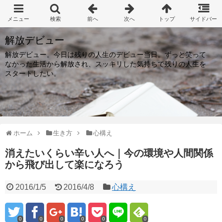
解放デビュー
解放デビュー。今日は残りの人生のデビュー当日。ずっと笑って
なかった生活から解放され、スッキリした気持ちで残りの人生を
スタートしたい。
ホーム
生き方
心構え
消えたいくらい辛い人へ｜今の環境や人間関係
から飛び出して楽になろう
2016/1/5
2016/4/8
心構え
0
0
0
0
0
0