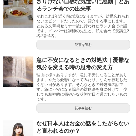
さりげない自然な気遣いに感動｜とあ
るランチ会での出来事
かれこれ1年近く前の話になりますが、結構忘れられ
ないエピソードだったので、紹介する事にします。
とある文章術セミナー後に行われたランチ会での話
です。メンバーは講師の先生と、私を含めて受講生3
名の計4名。
記事を読む
急に不安になるときの対処法｜憂鬱な
気分を変える時の思考の変え方
理由は様々ありますが、急に不安になることがあり
ます。やたら憂鬱になってみたり、なんか行動した
くない日があります。そんなときの対処法の話で
す。急に不安になる場合の対処法を身に付けて、少
しでも精神的に穏やかな状態で日々過ごしたいもの
です。
記事を読む
なぜ日本人はお金の話をしたがらない
と言われるのか？