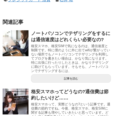
関連記事
ノートパソコンでテザリングをするに
は通信速度はどれくらい必要なの?
格安スマホ、格安SIMで気になるのは、通信速度と
制限です。特に僕のように外に出てwifiが繋がってい
ない場所でもノートパソコンでテザリングを利用し
てブログを書きたい場合は、かなり気になります。
特に出張に行ったりしたときは、かなりテザリング
に助けてもらっています。そもそも、ノートパソコ
ンでテザリングするには、
記事を読む
格安スマホってどうなの?通信費は節
約したいけど……
格安スマホって、実際どうなの?という記事です。通
信費の節約ですね。今後、格安スマホ、格安SIMに
関する記事も増やしていきたいと思っています。ど