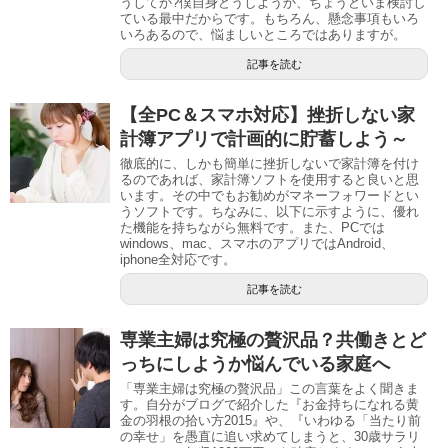
うしてか?僕自身どうしようか、ちょうどいま検討し
ている最中だからです。もちろん、懸念事項もいろ
いろあるので、悩ましいところではありますが。
記事を読む
【全PC＆スマホ対応】挫折しない家
計簿アプリで計画的に貯蓄しよう～
徹底的に、しかも簡単に挫折しないで家計簿を付け
るのであれば、家計簿ソフトを使用すると良いと思
います。その中でもお勧めがマネーフォワードとい
うソフトです。ちなみに、以下に示すように、優れ
た機能を持ちながら無料です。また、PCでは
windows、mac、スマホのアプリではAndroid、
iphone全対応です。
記事を読む
専業主婦は究極の贅沢品？共働きとど
っちにしようか悩んでいる家庭へ
「専業主婦は究極の贅沢品」この言葉をよく聞きま
す。自分がブログで紹介した『お金持ちになれる黄
金の羽根の拾い方2015』や、『いわゆる「当たり前
の幸せ」を愚直に追い求めてしまうと、30歳サラリ