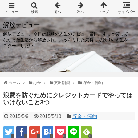
解放デビュー
解放デビュー。今日は残りの人生のデビュー当日。ずっと笑って
なかった生活から解放され、スッキリした気持ちで残りの人生を
スタートしたい。
ホーム
お金
支出削減
貯金・節約
浪費を防ぐためにクレジットカードでやっては
いけないこと3つ
2015/5/9
2015/5/13
貯金・節約
0
0
0
0
0
0