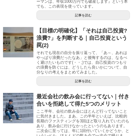
ーマンは、年収1000万円でも破産します』という本
でも、この表現を使っています。
記事を読む
【目標の明確化】「それは自己投資?
浪費?」を判断する｜自己投資という
罠(2)
それでも現在の自分を振り返って、「あ～、あれは
やっぱり浪費だったなあ」と後悔するのは、なるべ
く避けたいものです(・・;)では、自己投資のつもり
の浪費を防ぐには、どうしたら良いかについて、自
分なりの考えをまとめてみました。
記事を読む
最近会社の飲み会に行ってない｜付き
合いを拒絶して得た5つのメリット
ここ半年、会社の飲み会にほとんど行ってないこと
に気付きました。まあ、この半年といえば、比較的
長期のファスティングを3回ほど取り入れていたのも
あり、飲み会に行けなかったというのもあります。
二次会に至っては、年に1回付いていくかどうか、と
いうレベル。ほとんどの飲み会で一次会で帰りま