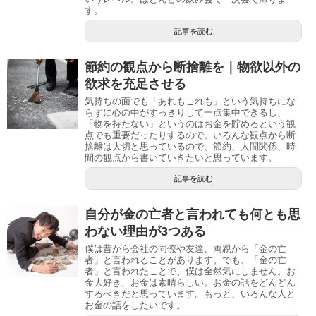
す。
記事を読む
節約の観点から断捨離を｜物欲以外の
欲求を充足させる
気持ちの面でも「あれもこれも」という気持ちにな
らずに心の中がすっきりして一点集中できるし、
「物を持たない」というのはお金を貯めるという観
点でも重要だったりするので。いろんな観点から断
捨離は大切と思っているので、節約、人間関係、時
間の観点から書いていきたいと思っています。
記事を読む
自分が金の亡者と言われても何とも思
わない理由が3つある
僕は昔から会社の同僚や友達、両親から「金の亡
者」と言われることがあります。でも、「金の亡
者」と言われたことで、僕は全然気にしません。お
金大好き、お金は素晴らしい。お金の話をどんどん
するべきだと思っています。もっと、いろんな人と
お金の話をしたいです。