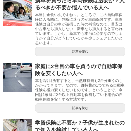
新車を買ったら車両保険は必要か？入
るべきか不要か悩んでいる人へ
本当に金食い虫ですね～。ところで、この自動車保
険に入る際に、判断に迷うのが車両保険です。車両
保険は自分の車が破損した時の補償なので、目安は
中古車なら加入しない、新車なら加入すると言われ
ています。しかし、新車でも本当に必要なのでしょ
うか？自分がどうしているかを少しシェアしたいと
思います。
記事を読む
家庭に2台目の車を買うので自動車保
険を安くしたい人へ
車を2台目所有すると、当然維持費も2台分重くのし
かかってきます。なので、維持費の1つである自動車
保険を極力安くしたいものです。ということで、今
回は1家庭に2台以上自動車を保有している場合の自
動車保険を安くする方法です。
記事を読む
学資保険は不要か？子供が生まれたの
で加入を検討している人へ