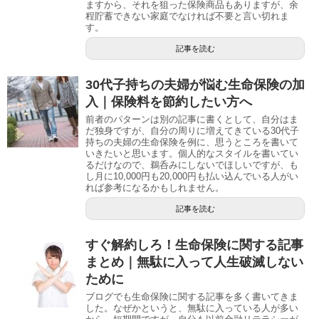
ますから、それを狙った保険商品もありますが、余
程貯蓄できない家庭でなければ不要と言い切れま
す。
記事を読む
30代子持ちの夫婦が悩む生命保険の加
入｜保険料を節約したい方へ
前者のパターンは別の記事に書くとして、自分はま
だ独身ですが、自分の周りに増えてきている30代子
持ちの夫婦の生命保険を例に、思うところを書いて
いきたいと思います。個人的なスタイルを書いてい
るだけなので、鵜呑みにしないでほしいですが、も
し月に10,000円も20,000円も払い込んでいる人がい
れば参考になるかもしれません。
記事を読む
すぐ解約しろ！生命保険に関する記事
まとめ｜無駄に入って人生破滅しない
ために
ブログでも生命保険に関する記事を多く書いてきま
した。なぜかというと、無駄に入っている人が多い