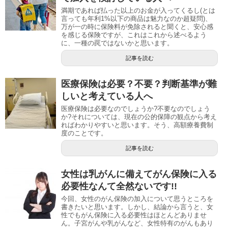
満期であれば払った以上のお金が入ってくるし(とは
言っても年利1%以下の商品は魅力なのか超疑問)、
万が一の時に保険料が免除されると聞くと、安心感
を感じる保険ですが、これはこれから述べるよう
に、一種の罠ではないかと思います。
記事を読む
医療保険は必要？不要？判断基準が難
しいと考えている人へ
医療保険は必要なのでしょうか?不要なのでしょう
か?それについては、現在の公的保障の観点から考え
ればわかりやすいと思います。そう、高額療養費制
度のことです。
記事を読む
女性は乳がんに備えてがん保険に入る
必要性なんて全然ないです!!
今回、女性のがん保険の加入について思うところを
書きたいと思います。しかし、結論から言うと、女
性でもがん保険に入る必要性はほとんどありませ
ん。子宮がんや乳がんなど、女性特有のがんもあり