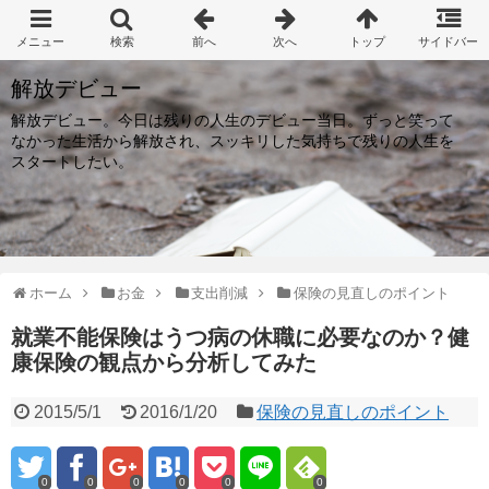
解放デビュー
解放デビュー。今日は残りの人生のデビュー当日。ずっと笑って
なかった生活から解放され、スッキリした気持ちで残りの人生を
スタートしたい。
ホーム
お金
支出削減
保険の見直しのポイント
就業不能保険はうつ病の休職に必要なのか？健
康保険の観点から分析してみた
2015/5/1
2016/1/20
保険の見直しのポイント
0
0
0
0
0
0