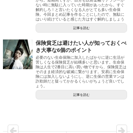
から。短期間ですが、自分も以前金融リテラシーが
ない時に無駄に入っていた時期があったから。すぐ
解約しろ！と言いたくなる人がとても多い生命保
険。今回まとめ記事を作ることにしたので、無駄に
はいり続けていると感じた方はすぐ解約しましょう
記事を読む
保険貧乏は避けたい人が知っておくべ
き大事な6個のポイント
必要のない生命保険に加入したばかりに逆に生活が
苦しくなる保険貧乏が結構多いと思います。生命保
険は人生で2番目に高い買い物ですから、保険貧乏は
そのまま経済的な破滅に繋がります。安易に生命保
険には加入しないようにし、逆に生保の営業マンは
詐欺師だと疑ってかかるくらいがちょうど良いでし
ょう。
記事を読む