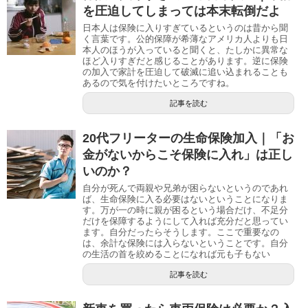
を圧迫してしまっては本末転倒だよ
日本人は保険に入りすぎているというのは昔から聞
く言葉です。公的保障が希薄なアメリカ人よりも日
本人のほうが入っていると聞くと、たしかに異常な
ほど入りすぎだと感じることがあります。逆に保険
の加入で家計を圧迫して破滅に追い込まれることも
あるので気を付けたいところですね。
記事を読む
20代フリーターの生命保険加入｜「お
金がないからこそ保険に入れ」は正し
いのか？
自分が死んで両親や兄弟が困らないというのであれ
ば、生命保険に入る必要はないということになりま
す。万が一の時に親が困るという場合だけ、不足分
だけを保障するようにして入れば充分だと思ってい
ます。自分だったらそうします。ここで重要なの
は、余計な保険には入らないということです。自分
の生活の首を絞めることになれば元も子もない
記事を読む