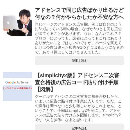
アドセンスで同じ広告ばかり出るけど
何なの？何かやらかしたか不安な方へ
同じページのアドセンス広告欄、例えば自分のよう
に3つ貼っている時の場合、なぜか3つとも同じ広告
が出てくることがあります。うわ、なんだこれ？？
ブロガーにとっても、読者にとってもこれはあまり
ありがたいことではないのですが、ページを変えて
いけば今度は違った広告が1つずつ出るようになるの
で、あまり気にしてはいませんでした。
記事を読む
【simplicity2版】アドセンス二次審
査合格後の広告コード貼り付け手順
【図解】
グーグルアドセンスの二次審査に無事合格したら、
いよいよ広告の貼り付け作業に入ります。ただ、こ
の操作は調べないと少し難しいかもしれません。と
いうことで、今回はsimplicity2を例にして、アドセ
ンスの広告の貼り付け方を図解します。simplicity2
でない人も参考になると思います。
記事を読む