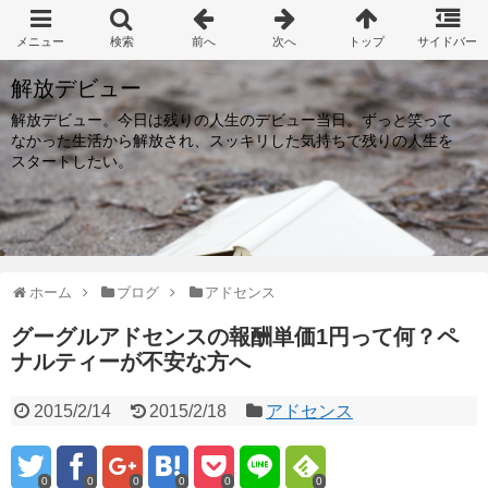
解放デビュー
解放デビュー。今日は残りの人生のデビュー当日。ずっと笑って
なかった生活から解放され、スッキリした気持ちで残りの人生を
スタートしたい。
ホーム
ブログ
アドセンス
グーグルアドセンスの報酬単価1円って何？ペ
ナルティーが不安な方へ
2015/2/14
2015/2/18
アドセンス
0
0
0
0
0
0