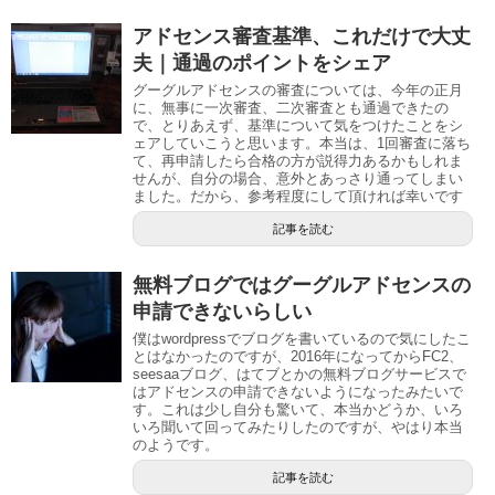
アドセンス審査基準、これだけで大丈
夫｜通過のポイントをシェア
グーグルアドセンスの審査については、今年の正月
に、無事に一次審査、二次審査とも通過できたの
で、とりあえず、基準について気をつけたことをシ
ェアしていこうと思います。本当は、1回審査に落ち
て、再申請したら合格の方が説得力あるかもしれま
せんが、自分の場合、意外とあっさり通ってしまい
ました。だから、参考程度にして頂ければ幸いです
記事を読む
無料ブログではグーグルアドセンスの
申請できないらしい
僕はwordpressでブログを書いているので気にしたこ
とはなかったのですが、2016年になってからFC2、
seesaaブログ、はてブとかの無料ブログサービスで
はアドセンスの申請できないようになったみたいで
す。これは少し自分も驚いて、本当かどうか、いろ
いろ聞いて回ってみたりしたのですが、やはり本当
のようです。
記事を読む