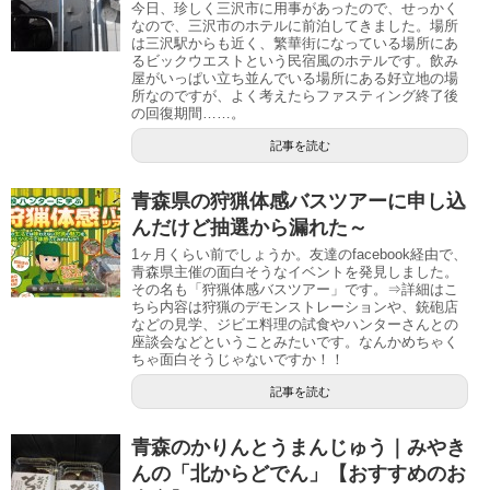
今日、珍しく三沢市に用事があったので、せっかく
なので、三沢市のホテルに前泊してきました。場所
は三沢駅からも近く、繁華街になっている場所にあ
るビックウエストという民宿風のホテルです。飲み
屋がいっぱい立ち並んでいる場所にある好立地の場
所なのですが、よく考えたらファスティング終了後
の回復期間……。
記事を読む
青森県の狩猟体感バスツアーに申し込
んだけど抽選から漏れた～
1ヶ月くらい前でしょうか。友達のfacebook経由で、
青森県主催の面白そうなイベントを発見しました。
その名も「狩猟体感バスツアー」です。⇒詳細はこ
ちら内容は狩猟のデモンストレーションや、銃砲店
などの見学、ジビエ料理の試食やハンターさんとの
座談会などということみたいです。なんかめちゃく
ちゃ面白そうじゃないですか！！
記事を読む
青森のかりんとうまんじゅう｜みやき
んの「北からどでん」【おすすめのお