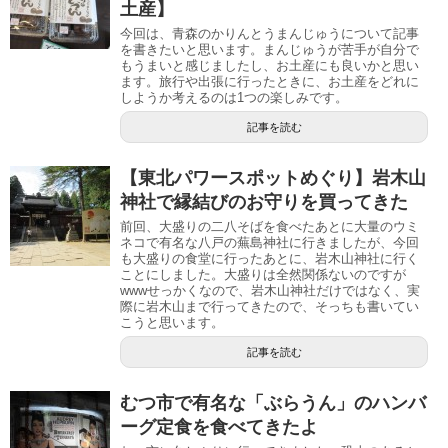
土産】
今回は、青森のかりんとうまんじゅうについて記事
を書きたいと思います。まんじゅうが苦手が自分で
もうまいと感じましたし、お土産にも良いかと思い
ます。旅行や出張に行ったときに、お土産をどれに
しようか考えるのは1つの楽しみです。
記事を読む
【東北パワースポットめぐり】岩木山
神社で縁結びのお守りを買ってきた
前回、大盛りの二八そばを食べた あとに大量のウミ
ネコで有名な八戸の蕪島神社 に行きましたが、今回
も大盛りの食堂 に行ったあとに、岩木山神社に行く
ことにしました。大盛りは全然関係ないのですが
wwwせっかくなので、岩木山神社だけではなく、実
際に岩木山まで行ってきたので、そっちも書いてい
こうと思います。
記事を読む
むつ市で有名な「ぶらうん」のハンバ
ーグ定食を食べてきたよ