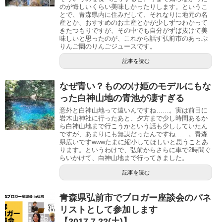
のが悔しいくらい美味しかったりします。というこ
とで、青森県内に住みだして、それなりに地元の名
産とか、おすすめのお土産とかが少しずつわかって
きたつもりですが、その中でも自分がずば抜けて美
味しいと思ったのが、これから話す弘前市のあっぷ
りんご園のりんごジュースです。
記事を読む
なぜ青い？もののけ姫のモデルにもな
った白神山地の青池が凄すぎる
意外と白神山地って遠いんですね……。実は前日に
岩木山神社に行ったあと、夕方まで少し時間あるか
ら白神山地まで行こうかという話も少ししていたん
ですが、あまりにも無謀だったんですね……。青森
県広いですwwwたまに縮小してほしいと思うことあ
ります。というわけで、弘前からさらに車で2時間ぐ
らいかけて、白神山地まで行ってきました。
記事を読む
青森県弘前市でブロガー座談会のパネ
リストとして参加します
【2017.7.22(土)】