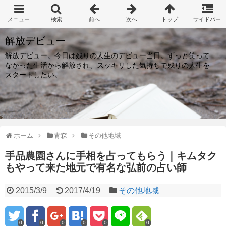
解放デビュー
解放デビュー。今日は残りの人生のデビュー当日。ずっと笑って
なかった生活から解放され、スッキリした気持ちで残りの人生を
スタートしたい。
ホーム
青森
その他地域
手品農園さんに手相を占ってもらう｜キムタク
もやって来た地元で有名な弘前の占い師
2015/3/9
2017/4/19
その他地域
0
0
0
0
0
0