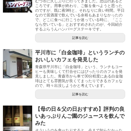
むつ市に久しぶりに行ってきました。恐山のあると
ころです。用事が終わり、ご飯を食べようと思った
のですが、既に夜9時と、それなりに良い時間。平日
なので居酒屋で飲んでいる余裕もあまりなかったの
で、どこに食べに行こうか迷っている時に、「ここ
なら空いている」とおすすめされたのが、今回紹介
するぶらうんハンバーグステーキです。
記事を読む
平川市に「白金珈琲」というランチの
おいしいカフェを発見した
青森県平川市に「白金珈琲」という、ランチもコー
ヒーも美味しくて打合せにはぴったりのカフェを発
見しました。青森市から車で30分程度にある白金珈
琲はとても雰囲気が良くてまったりできるカフェな
ので、時々出没しようかと考えています。
記事を読む
【母の日＆父の日おすすめ】評判の良
いあっぷりんご園のジュースを飲んで
みた
そういうのを食べたりすると、今まで知らなかった