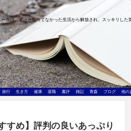
ュー当日。ずっと笑ってなかった生活から解放され、スッキリした
旅行
生き方
健康
退職
書評
雑記
青森
ブログ
他の
すすめ】評判の良いあっぷり