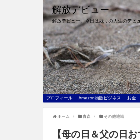
解放デビュー
解放デビュー。今日は残りの人生のデビ
プロフィール
Amazon物販ビジネス
お金
ホーム
青森
その他地域
【母の日＆父の日お