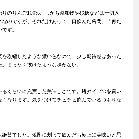
りのりんご100%、しかも添加物や砂糖などは一切入
スなのですが、それだけあって一口飲んだ瞬間、「何だ
いです。
実を凝縮したような濃い色
なので、少し期待感はあった
た。まったく抜けたような味がない。
がるくらいに充実した美味しさです。瓶タイプのを買い
なくなります。気をつけてチビチビ飲んでいるつもりな
大絶賛でした。焼酎に割って飲んだら極上に美味いと思