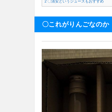
2
〇清安というジュースもおすすめ
〇これがりんごなのか