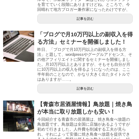
を育てていく段階にありますけどね。ところで、今
回晴れて地方ブロガー兼作家になったわけですが、
記事を読む
「ブログで月10万円以上の副収入を得
る方法」セミナーを開催しました！
昨日、「ブログで月10万円以上の副収入を得る方
法」と題して、wordpressやグーグルアドセンス、そ
の他アフィリエイトに関するセミナーを開催しまし
た。月10万円以上とありますが、そもそも自分が月
に10万円以上の収入を得るようになったのは、ここ
半年前のことなので、かなり大きく出たタイトルで
はありますが……。
記事を読む
【青森市居酒屋情報】鳥放題｜焼き鳥
が本当に取り放題しかも安い！
今回紹介する青森市の居酒屋は、焼き鳥食べ放題の
鳥放題です。鳥放題は全国に店舗があるようですが
初めて行きました。人件費を削減する工夫が見ら
れ、それによって安価に焼き鳥食べ放題を提供でき