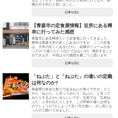
るようですが、気軽に何人かと飲みに行くなら、結
構おすすめだと思いました。
記事を読む
【青森市の定食屋情報】近所にある樽
幸に行ってみた感想
青森市にある樽幸という定食屋に行ってきました。
樽幸は青森大学の近くにあるのですが、ここの定食
は、大学の近くにあるだけに、結構ボリュームがあ
って(テラ盛りというほどではないが)、満足すること
ができます。今回はその感想を書こうと思います。
記事を読む
「ねぶた」と「ねぷた」の違いの定義
は何なのか?
青森県の有名な祭りであるねぶた祭りですが、どう
やら「ねぶた」と言ってみたり「ねぷた」と言って
みたりする人がいるらしいです。弘前では「弘前ね
ぷた」と言われたりします。この呼称の違いは何な
のでしょうか?人によって言い方が違い、少し気にな
ったので調べてみました。
記事を読む