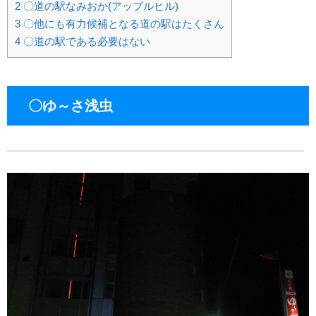
2
〇道の駅なみおか(アップルヒル)
3
〇他にも有力候補となる道の駅はたくさん
4
〇道の駅である必要はない
〇ゆ～さ浅虫