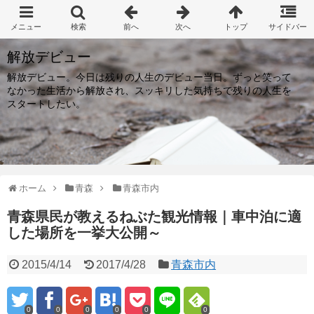
解放デビュー
解放デビュー。今日は残りの人生のデビュー当日。ずっと笑って
なかった生活から解放され、スッキリした気持ちで残りの人生を
スタートしたい。
ホーム
青森
青森市内
青森県民が教えるねぶた観光情報｜車中泊に適
した場所を一挙大公開～
2015/4/14
2017/4/28
青森市内
0
0
0
0
0
0