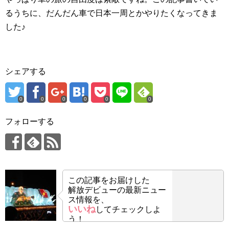
るうちに、だんだん車で日本一周とかやりたくなってきま
した♪
シェアする
0
0
0
0
0
0
フォローする
この記事をお届けした
解放デビューの最新ニュー
ス情報を、
いいね
してチェックしよ
う！