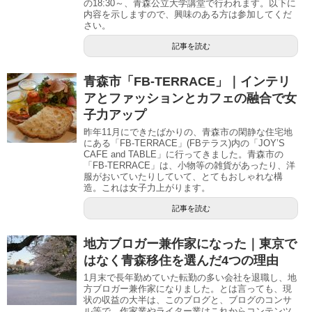
の18:30～、青森公立大学講堂で行われます。以下に
内容を示しますので、興味のある方は参加してくだ
さい。
記事を読む
青森市「FB-TERRACE」｜インテリ
アとファッションとカフェの融合で女
子力アップ
昨年11月にできたばかりの、青森市の閑静な住宅地
にある「FB-TERRACE」(FBテラス)内の「JOY’S
CAFE and TABLE」に行ってきました。青森市の
「FB-TERRACE」は、小物等の雑貨があったり、洋
服がおいていたりしていて、とてもおしゃれな構
造。これは女子力上がります。
記事を読む
地方ブロガー兼作家になった｜東京で
はなく青森移住を選んだ4つの理由
1月末で長年勤めていた転勤の多い会社を退職し、地
方ブロガー兼作家になりました。とは言っても、現
状の収益の大半は、このブログと、ブログのコンサ
ル等で、作家業やライター業はこれからコンテンツ