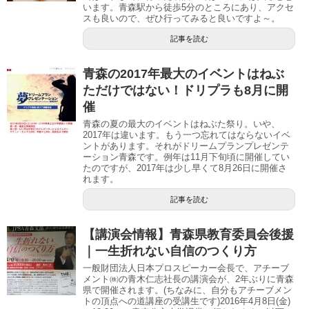
います。青森駅から徒歩5分のところにあり、アクセ
スも良いので、ぜひ行ってみると良いですよ～。
記事を読む
青森の2017年最大のイベントはねぶ
ただけではない！ドリプラも8月に開
催
青森の夏の最大のイベントはねぶた祭り。いや、
2017年は違います。もう一つ忘れてはならないイベ
ントがあります。それがドリームプランプレゼンテ
ーション青森です。例年は11月下旬頃に開催してい
たのですが、2017年は少し早くて8月26日に開催さ
れます。
記事を読む
【講演会情報】青森県教育委員会後援
｜一生折れない自信のつくり方
一般財団法人日本プロスピーカー会長で、アチーブ
メント㈱の青木仁志社長の講演会が、2年ぶりに青森
県で開催されます。(ちなみに、自分もアチーブメン
トの頂点への道講座の受講生です)2016年4月8日(金)