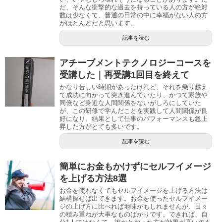
だ、そんな衝撃的な過去を持っている人の方が絶対
数は少なくて、普通の日常の中に幸福がない人の方
がほとんどだと思います。
記事を読む
アチーブメントテクノロジーコースを
受講した｜再受講1回目を終えて
かなり苦しい時期があったけれど、それを乗り越え
て成功に向かって突き進んでいたり、かつて家族や
同僚など身近な人間関係をないがしろにしていた
が、この研修で学んだことを実践して人間関係が良
好になり、結果として仕事のパフォーマンスも急上
昇した方がとても多いです。
記事を読む
簡単にお金もかけずにセルフイメージ
を上げる方法8選
お金を使わなくてもセルフイメージを上げる方法は
結構探せば出てきます。お金を使ったセルフイメー
ジの上げ方に比べれば地味かもしれませんが、日々
の積み重ねが大事なものばかりです。できれば、自