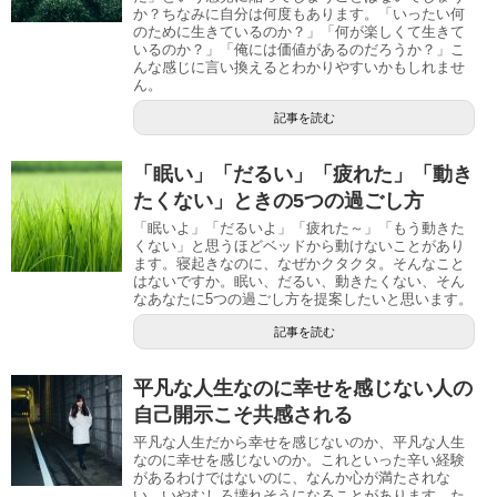
か？ちなみに自分は何度もあります。「いったい何
のために生きているのか？」「何が楽しくて生きて
いるのか？」「俺には価値があるのだろうか？」こ
んな感じに言い換えるとわかりやすいかもしれませ
ん。
記事を読む
「眠い」「だるい」「疲れた」「動き
たくない」ときの5つの過ごし方
「眠いよ」「だるいよ」「疲れた～」「もう動きた
くない」と思うほどベッドから動けないことがあり
ます。寝起きなのに、なぜかクタクタ。そんなこと
はないですか。眠い、だるい、動きたくない、そん
なあなたに5つの過ごし方を提案したいと思います。
記事を読む
平凡な人生なのに幸せを感じない人の
自己開示こそ共感される
平凡な人生だから幸せを感じないのか、平凡な人生
なのに幸せを感じないのか。これといった辛い経験
があるわけではないのに、なんか心が満たされな
い、いやむしろ壊れそうになることがあります。た