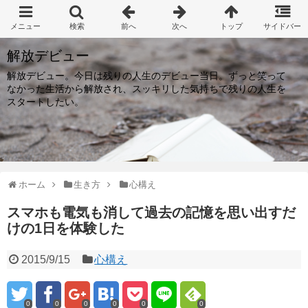
解放デビュー
解放デビュー。今日は残りの人生のデビュー当日。ずっと笑って
なかった生活から解放され、スッキリした気持ちで残りの人生を
スタートしたい。
ホーム
生き方
心構え
スマホも電気も消して過去の記憶を思い出すだ
けの1日を体験した
2015/9/15
心構え
0
0
0
0
0
0