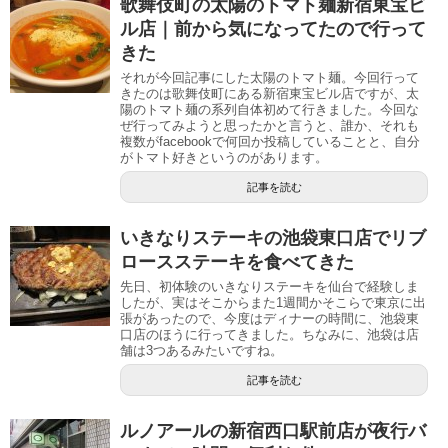
歌舞伎町の太陽のトマト麺新宿東宝ビ
ル店｜前から気になってたので行って
きた
それが今回記事にした太陽のトマト麺。今回行って
きたのは歌舞伎町にある新宿東宝ビル店ですが、太
陽のトマト麺の系列自体初めて行きました。今回な
ぜ行ってみようと思ったかと言うと、誰か、それも
複数がfacebookで何回か投稿していることと、自分
がトマト好きというのがあります。
記事を読む
いきなりステーキの池袋東口店でリブ
ロースステーキを食べてきた
先日、初体験のいきなりステーキを仙台で経験しま
したが、実はそこからまた1週間かそこらで東京に出
張があったので、今度はディナーの時間に、池袋東
口店のほうに行ってきました。ちなみに、池袋は店
舗は3つあるみたいですね。
記事を読む
ルノアールの新宿西口駅前店が夜行バ