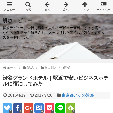
解放デビュー
解放デビュー。今日は残りの人生のデビュー当日。ずっと笑って
なかった生活から解放され、スッキリした気持ちで残りの人生を
スタートしたい。
ホーム
雑記
東京都とその近郊
渋谷グランドホテル｜駅近で安いビジネスホテ
ルに宿泊してみた
2016/4/19
2017/7/28
東京都とその近郊
0
0
0
0
0
0