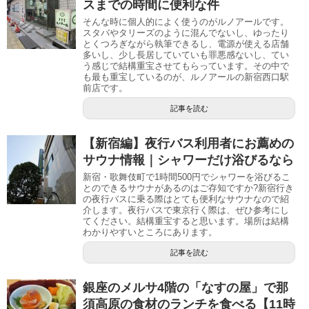
スまでの時間に便利な件
そんな時に個人的によく使うのがルノアールです。
スタバやタリーズのように混んでないし、ゆったり
とくつろぎながら執筆できるし、電源が使える店舗
多いし、少し長居していていも罪悪感ないし、てい
う感じで結構重宝させてもらっています。その中で
も最も重宝しているのが、ルノアールの新宿西口駅
前店です。
記事を読む
【新宿編】夜行バス利用者にお薦めの
サウナ情報｜シャワーだけ浴びるなら
新宿・歌舞伎町で1時間500円でシャワーを浴びるこ
とのできるサウナがあるのはご存知ですか?新宿行き
の夜行バスに乗る際はとても便利なサウナなので紹
介します。夜行バスで東京行く際は、ぜひ参考にし
てください。結構重宝すると思います。場所は結構
わかりやすいところにあります。
記事を読む
銀座のメルサ4階の「なすの屋」で那
須高原の食材のランチを食べる【11時