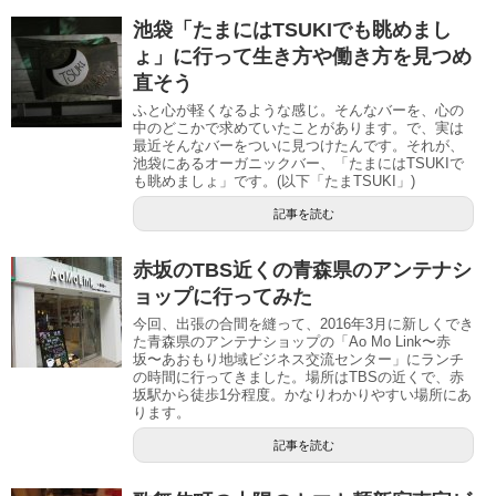
池袋「たまにはTSUKIでも眺めまし
ょ」に行って生き方や働き方を見つめ
直そう
ふと心が軽くなるような感じ。そんなバーを、心の
中のどこかで求めていたことがあります。で、実は
最近そんなバーをついに見つけたんです。それが、
池袋にあるオーガニックバー、「たまにはTSUKIで
も眺めましょ」です。(以下「たまTSUKI」)
記事を読む
赤坂のTBS近くの青森県のアンテナシ
ョップに行ってみた
今回、出張の合間を縫って、2016年3月に新しくでき
た青森県のアンテナショップの「Ao Mo Link〜赤
坂〜あおもり地域ビジネス交流センター」にランチ
の時間に行ってきました。場所はTBSの近くで、赤
坂駅から徒歩1分程度。かなりわかりやすい場所にあ
ります。
記事を読む