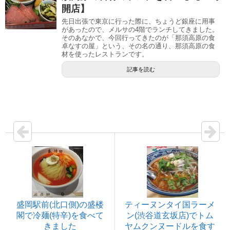
開店】
先日出張で東京に行った際に、ちょうど銀座に用事
があったので、メルサの4階でランチしてきました。
そのあなかで、今回行ってきたのが「那須高原の食
卓なすの屋」という、その名の通り、那須高原の食
材を使ったレストランです。
記事を読む
盛岡駅前(北口側)の盛楼
ティーヌンタイ国ラーメ
閣で冷麺(特辛)を食べて
ン(渋谷道玄坂店)でトム
きました
ヤムクンヌードルを食す