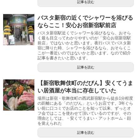
記事を読む
バスタ新宿の近くでシャワーを浴びる
ならここ！安心お宿新宿駅前店
バスタ新宿駅近くでシャワーを浴びるなら、おそら
く最も目立ってわかりやすいのが「安心お宿新宿駅
前店」ではないかと思います。夜行バスでバスタ新
宿に降りた時、シャワーを浴びるなら、おそらくこ
こが一番近いのではないかと思います。なので紹介
記事を書きたいと思います。
記事を読む
【新宿歌舞伎町のだぴん】安くてうま
い居酒屋が本当に存在していた
場所は新宿・歌舞伎町の西武新宿駅から徒歩1分程度
の距離にある「のだぴん」というお店です。3年ぐら
い前に口コミでお店のことを知って以来、ずっとオ
フ会ではここを使わせて頂いているのですが、その
理由としては、・安くてうまい・アットホーム・顔
を覚えられた
記事を読む