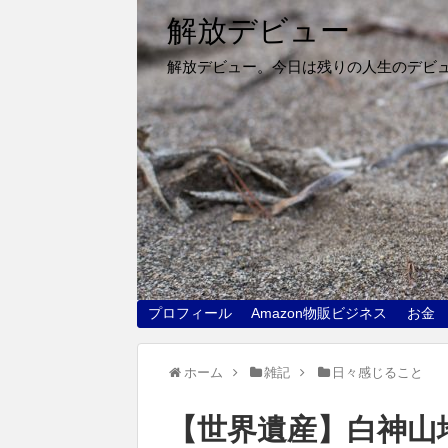
解放デビュー
解放デビュー。今日は残りの人生のデビ
プロフィール
Amazon物販ビジネス
お金
ホーム
雑記
日々感じること
【世界遺産】白神山