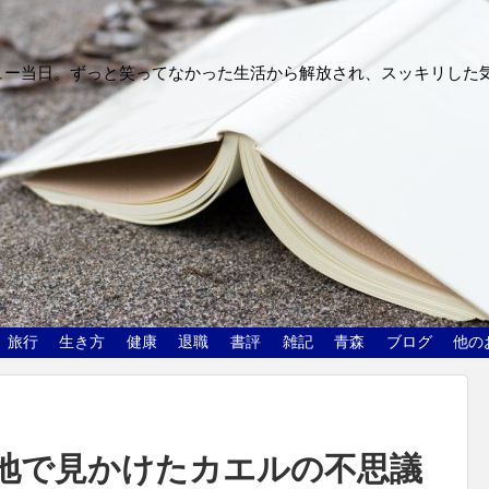
ュー当日。ずっと笑ってなかった生活から解放され、スッキリした
旅行
生き方
健康
退職
書評
雑記
青森
ブログ
他の
地で見かけたカエルの不思議