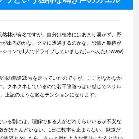
天然林が有名ですが、自分は植物にはあまり湧かず、野
カが出るのかな、クマに遭遇するのかな。恐怖と期待が
ションで1人でドライブしていました(←へんたいwww)
県側の県道28号を走っていたのですが、ここがなかなか
す。クネクネしているので若干険道っぽい感じでスリル
と、上記のような変なテンションになります。
ている割には、理解できる人がどれくらいいるか不安な
数がほとんどいない、1日に数本も止まらない、獣道だ
)で駅寝とかしたら、きっと似たような気分になると思い