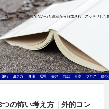
ュー当日。ずっと笑ってなかった生活から解放され、スッキリした
旅行
生き方
健康
退職
書評
雑記
青森
ブログ
他の
3つの怖い考え方｜外的コン