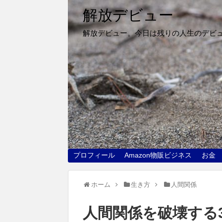
解放デビュー
解放デビュー。今日は残りの人生のデビ
プロフィール
Amazon物販ビジネス
お金
ホーム
生き方
人間関係
人間関係を破壊する