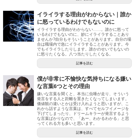
イライラする理由がわからない｜誰か
に怒っているわけでもないのに
イライラする理由がわからない……。誰かに怒って
いるわけでもないのに、妙にイライラすることあり
ませんか?自分もそういうことがあります。自分の場
合は職場内で急にイライラすることがあります。今
でもイライラしたりします。誰かのせいでもないの
に怒りたくなる。八つ当たりしたくなる。
記事を読む
僕が非常に不愉快な気持ちになる嫌い
な言葉6つとその理由
嫌いな言葉を聞くと、本当に虫唾が走り、そういう
発言をする人と距離を置きたくなってしまいます 。
価値観の違いとかは受け入れようと思いますが、こ
れから話すような言葉は、すべてセルフイメージを
下げてしまったり、ドリームキラーが発言するよう
な言葉ばかりなので、「あー、わかるわかる」と思
ってくれる方も多いと思います。
記事を読む