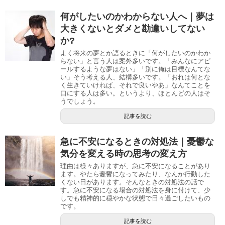
何がしたいのかわからない人へ｜夢は
大きくないとダメと勘違いしてない
か?
よく将来の夢とか語るときに「何がしたいのかわか
らない」と言う人は案外多いです。「みんなにアピ
ールするような夢はない」「別に俺は目標なんてな
い」そう考える人、結構多いです。「おれは何とな
く生きていければ、それで良いやあ」なんてことを
口にする人は多い。というより、ほとんどの人はそ
うでしょう。
記事を読む
急に不安になるときの対処法｜憂鬱な
気分を変える時の思考の変え方
理由は様々ありますが、急に不安になることがあり
ます。やたら憂鬱になってみたり、なんか行動した
くない日があります。そんなときの対処法の話で
す。急に不安になる場合の対処法を身に付けて、少
しでも精神的に穏やかな状態で日々過ごしたいもの
です。
記事を読む