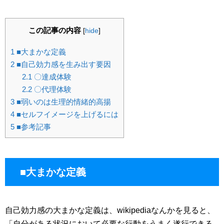
この記事の内容
[
hide
]
1
■大まかな定義
2
■自己効力感を生み出す要因
2.1
〇達成体験
2.2
〇代理体験
3
■弱いのは生理的情緒的高揚
4
■セルフイメージを上げるには
5
■参考記事
■大まかな定義
自己効力感の大まかな定義は、wikipediaなんかを見ると、
「自分がある状況において必要な行動をうまく遂行できる