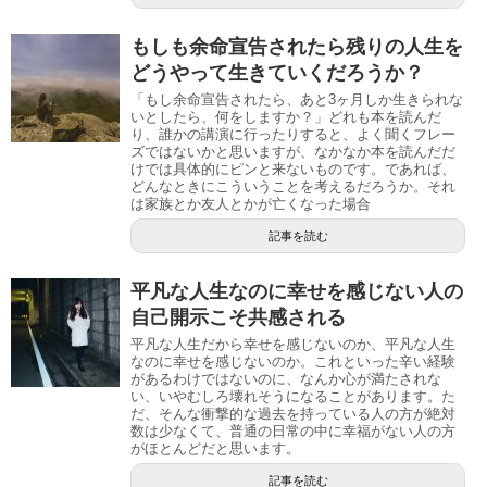
もしも余命宣告されたら残りの人生を
どうやって生きていくだろうか？
「もし余命宣告されたら、あと3ヶ月しか生きられな
いとしたら、何をしますか？」どれも本を読んだ
り、誰かの講演に行ったりすると、よく聞くフレー
ズではないかと思いますが、なかなか本を読んだだ
けでは具体的にピンと来ないものです。であれば、
どんなときにこういうことを考えるだろうか。それ
は家族とか友人とかが亡くなった場合
記事を読む
平凡な人生なのに幸せを感じない人の
自己開示こそ共感される
平凡な人生だから幸せを感じないのか、平凡な人生
なのに幸せを感じないのか。これといった辛い経験
があるわけではないのに、なんか心が満たされな
い、いやむしろ壊れそうになることがあります。た
だ、そんな衝撃的な過去を持っている人の方が絶対
数は少なくて、普通の日常の中に幸福がない人の方
がほとんどだと思います。
記事を読む