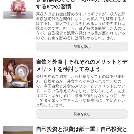
する6つの習慣
高収入ほどお金は貯めやすいはずですが、収入と貯
蓄額は絶対的な関係になく、高収入でも破綻する人
はするし、貧乏でもお金を貯めるように努力すれば
貯まるのです。むしろ、貧乏時代を経験した人のほ
うが、自己投資と浪費を見分ける目が磨かれている
ので、お金を貯めるには有利かもしれません。
記事を読む
自炊と外食｜それぞれのメリットとデ
メリットを検討してみよう
会社を辞めて独立したら社食なんてものはありませ
ん。自炊するか、外食するかを迫られます。なの
で、今回自炊と外食のメリットとデメリットについ
て、いろいろ考えてみました。どちらにしろ、あま
りコストはかけずに、栄養の偏りはないように、そ
してダイエットできるような食生活にしていきたい
と思っています。
記事を読む
自己投資と浪費は紙一重｜自己投資と