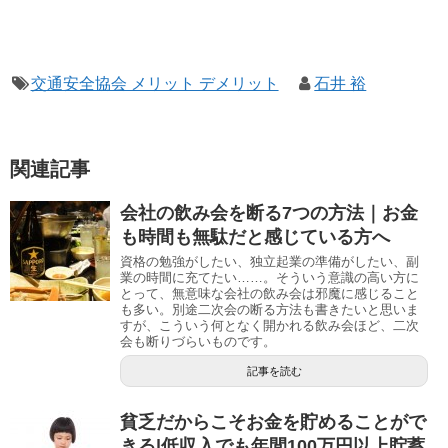
交通安全協会 メリット デメリット
石井 裕
関連記事
会社の飲み会を断る7つの方法｜お金
も時間も無駄だと感じている方へ
資格の勉強がしたい、独立起業の準備がしたい、副
業の時間に充てたい……。そういう意識の高い方に
とって、無意味な会社の飲み会は邪魔に感じること
も多い。別途二次会の断る方法も書きたいと思いま
すが、こういう何となく開かれる飲み会ほど、二次
会も断りづらいものです。
記事を読む
貧乏だからこそお金を貯めることがで
きる|低収入でも年間100万円以上貯蓄