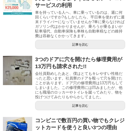
サービスの利用
車を持っている人へ、車に乗っているのは、週に何
回くらいですか?もしかしたら、平日車を使わずに週
末ドライバーになっていませんか?車に乗らなければ
ガソリン代はかかりませんが、乗ろうが乗るまいが
駐車場代、自動車保険も車検も自動車税などの維持
費は容赦なくかかってきます。
記事を読む
3つのドアに穴を開けたら修理費用が
13万円も請求された!!
会社員勤めしたあと、僕はとてもキレやすい性格だ
ったと思います。社員寮のドアを殴って穴を開けた
ことがあります。ドア穴の修理費用は13万円もして
しまいました。この修理費用には凹みましたが、他
にも職場のロッカーやトイレを蹴ってみたり、物を
投げつけてみたりもやらかしてました。
記事を読む
コンビニで数百円の買い物でもクレジ
ットカードを使うと良い3つの理由