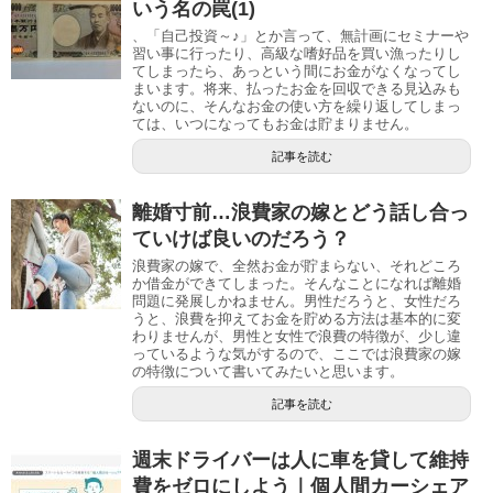
いう名の罠(1)
、「自己投資～♪」とか言って、無計画にセミナーや
習い事に行ったり、高級な嗜好品を買い漁ったりし
てしまったら、あっという間にお金がなくなってし
まいます。将来、払ったお金を回収できる見込みも
ないのに、そんなお金の使い方を繰り返してしまっ
ては、いつになってもお金は貯まりません。
記事を読む
離婚寸前…浪費家の嫁とどう話し合っ
ていけば良いのだろう？
浪費家の嫁で、全然お金が貯まらない、それどころ
か借金ができてしまった。そんなことになれば離婚
問題に発展しかねません。男性だろうと、女性だろ
うと、浪費を抑えてお金を貯める方法は基本的に変
わりませんが、男性と女性で浪費の特徴が、少し違
っているような気がするので、ここでは浪費家の嫁
の特徴について書いてみたいと思います。
記事を読む
週末ドライバーは人に車を貸して維持
費をゼロにしよう｜個人間カーシェア