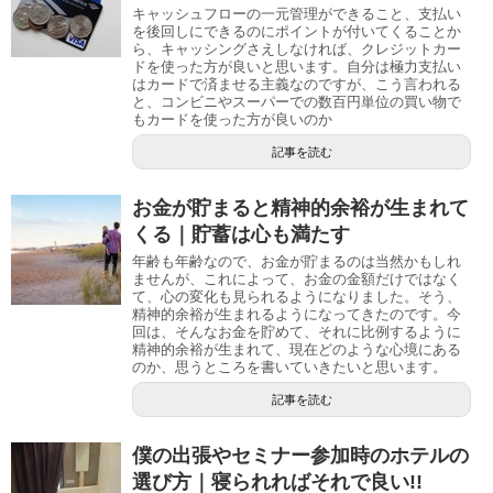
キャッシュフローの一元管理ができること、支払い
を後回しにできるのにポイントが付いてくることか
ら、キャッシングさえしなければ、クレジットカー
ドを使った方が良いと思います。自分は極力支払い
はカードで済ませる主義なのですが、こう言われる
と、コンビニやスーパーでの数百円単位の買い物で
もカードを使った方が良いのか
記事を読む
お金が貯まると精神的余裕が生まれて
くる｜貯蓄は心も満たす
年齢も年齢なので、お金が貯まるのは当然かもしれ
ませんが、これによって、お金の金額だけではなく
て、心の変化も見られるようになりました。そう、
精神的余裕が生まれるようになってきたのです。今
回は、そんなお金を貯めて、それに比例するように
精神的余裕が生まれて、現在どのような心境にある
のか、思うところを書いていきたいと思います。
記事を読む
僕の出張やセミナー参加時のホテルの
選び方｜寝られればそれで良い!!