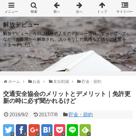
解放デビュー
解放デビュー。今日は残りの人生のデビュー当日。ずっと笑って
なかった生活から解放され、スッキリした気持ちで残りの人生を
スタートしたい。
ホーム
お金
支出削減
貯金・節約
交通安全協会のメリットとデメリット｜免許更
新の時に必ず聞かれるけど
2016/9/2
2017/7/8
貯金・節約
0
0
0
0
0
0