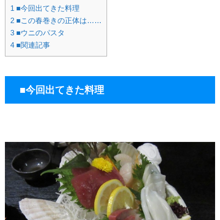
1
■今回出てきた料理
2
■この春巻きの正体は……
3
■ウニのパスタ
4
■関連記事
■今回出てきた料理