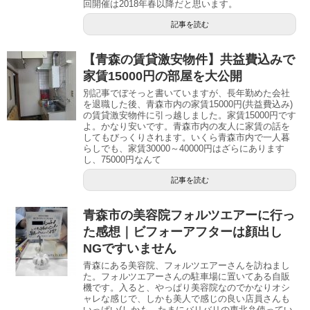
回開催は2018年春以降だと思います。
記事を読む
【青森の賃貸激安物件】共益費込みで
家賃15000円の部屋を大公開
別記事でぼそっと書いていますが、長年勤めた会社
を退職した後、青森市内の家賃15000円(共益費込み)
の賃貸激安物件に引っ越しました。家賃15000円です
よ。かなり安いです。青森市内の友人に家賃の話を
してもびっくりされます。いくら青森市内で一人暮
らしでも、家賃30000～40000円はざらにあります
し、75000円なんて
記事を読む
青森市の美容院フォルツエアーに行っ
た感想｜ビフォーアフターは顔出し
NGですいません
青森にある美容院、フォルツエアーさんを訪ねまし
た。フォルツエアーさんの駐車場に置いてある自販
機です。入ると、やっぱり美容院なのでかなりオシ
ャレな感じで、しかも美人で感じの良い店員さんも
いっぱい(しかも、たまにバリバリの東北弁使ってい