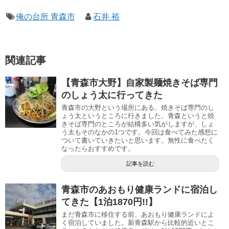
俺の台所 青森市
石井 裕
関連記事
【青森市大野】自家製麺焼きそば専門
のしょう太に行ってきた
青森市の大野という場所にある、焼きそば専門のし
ょう太というところに行きました。青森というと焼
きそば専門のところが結構多い気がしますが、しょ
う太もそのなかの1つです。今回は食べてみた感想に
ついて書いていきたいと思います。無性に食べたく
なったらおすすめです。
記事を読む
青森市のあおもり健康ランドに宿泊し
てきた【1泊1870円!!】
まだ青森市に移住する前、あおもり健康ランドによ
く宿泊していました。新青森駅から比較的近いとこ