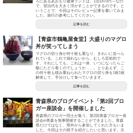
ろにあるあおもり健康ランドは、1泊1870円～なの
で、宿泊代を大きく浮かすことができるのです。と
いうことで、今回はそのレビュー記事を書いてみま
した。旅行の参考にしてください。
記事を読む
【青森市鶴亀屋食堂】大盛りのマグロ
丼が笑ってしまう
マグロの切り身が何十枚も重なり、きれいに並べら
れている。これで崩れないから、むしろ芸術的で
す。それにしても、これは一体、いつになったらご
飯にたどり着くのでしょうか……。とりあえず、こ
の何十枚も積み重ねられたマグロの切り身を1枚1枚
解体して、手分けして食べていきます。
記事を読む
青森県のブログイベント「第2回ブロ
ガー座談会」を開催しました
青森県のブロガー同士が集う、第2回青森ブロガー座
談会in青森を無事開催することができました。青森
県だけではなく、県外から参加してくれた方もいま
した。今回はその様子を紹介したいと思います。次