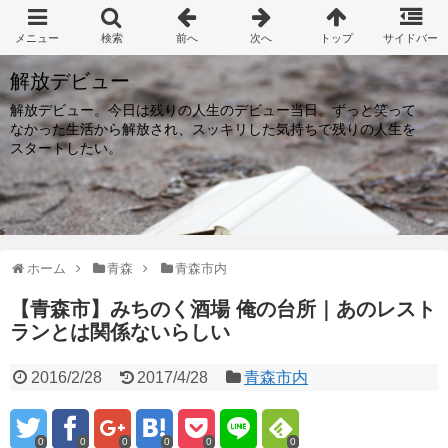
解放デビュー
解放デビュー。今日は残りの人生のデビュー当日。ずっと笑って
なかった生活から解放され、スッキリした気持ちで残りの人生を
スタートしたい。
ホーム
青森
青森市内
【青森市】みちのく酒場 俺の台所｜あのレスト
ランとは関係ないらしい
2016/2/28
2017/4/28
青森市内
0
0
0
0
0
0