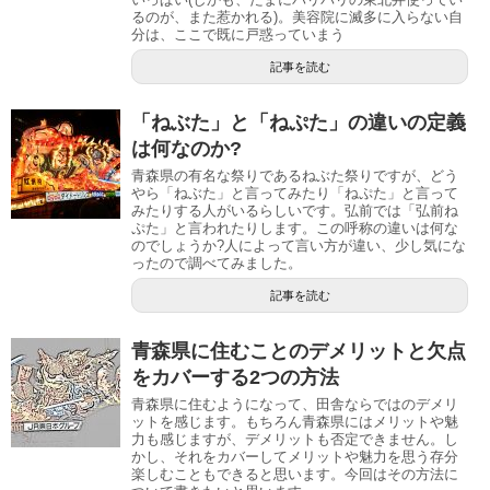
るのが、また惹かれる)。美容院に滅多に入らない自
分は、ここで既に戸惑っていまう
記事を読む
「ねぶた」と「ねぷた」の違いの定義
は何なのか?
青森県の有名な祭りであるねぶた祭りですが、どう
やら「ねぶた」と言ってみたり「ねぷた」と言って
みたりする人がいるらしいです。弘前では「弘前ね
ぷた」と言われたりします。この呼称の違いは何な
のでしょうか?人によって言い方が違い、少し気にな
ったので調べてみました。
記事を読む
青森県に住むことのデメリットと欠点
をカバーする2つの方法
青森県に住むようになって、田舎ならではのデメリ
ットを感じます。もちろん青森県にはメリットや魅
力も感じますが、デメリットも否定できません。し
かし、それをカバーしてメリットや魅力を思う存分
楽しむこともできると思います。今回はその方法に