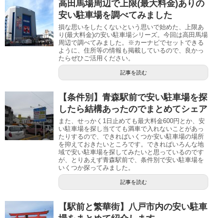
高田馬場周辺で上限(最大料金)ありの
安い駐車場を調べてみました
損な思いをしたくないという思いで始めた、上限あ
り(最大料金)の安い駐車場シリーズ。今回は高田馬場
周辺で調べてみました。※カーナビでセットできる
ように、住所等の情報も掲載しているので、良かっ
たらぜひご活用ください。
記事を読む
【条件別】青森駅前で安い駐車場を探
したら結構あったのでまとめてシェア
また、せっかく1日止めても最大料金600円とか、安
い駐車場を探し当てても満車で入れないことがあっ
たりするので、できればいくつか安い駐車場の場所
を抑えておきたいところです。できればいろんな地
域で安い駐車場を探してみたいと思っているのです
が、とりあえず青森駅前で、条件別で安い駐車場を
いくつか探ってみました。
記事を読む
【駅前と繁華街】八戸市内の安い駐車