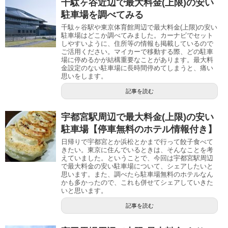
千駄ヶ谷近辺で最大料金(上限)の安い
駐車場を調べてみる
千駄ヶ谷駅や東京体育館周辺で最大料金(上限)の安い
駐車場はどこか調べてみました。カーナビでセット
しやすいように、住所等の情報も掲載しているので
ご活用ください。マイカーで移動する際、どの駐車
場に停めるかが結構重要なことがあります。最大料
金設定のない駐車場に長時間停めてしまうと、痛い
思いをします。
記事を読む
宇都宮駅周辺で最大料金(上限)の安い
駐車場【停車無料のホテル情報付き】
日帰りで宇都宮とか浜松とかまで行って餃子食べて
きたい。東京に住んでいるときは、そんなことを考
えていました。ということで、今回は宇都宮駅周辺
で最大料金の安い駐車場について、シェアしたいと
思います。また、調べたら駐車場無料のホテルなん
かも多かったので、これも併せてシェアしていきた
いと思います。
記事を読む