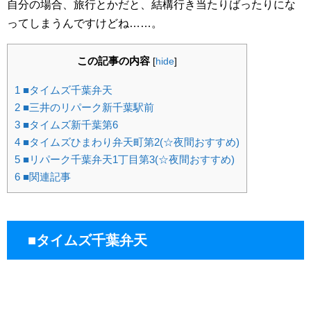
自分の場合、旅行とかだと、結構行き当たりばったりにな
ってしまうんですけどね……。
この記事の内容
[
hide
]
1
■タイムズ千葉弁天
2
■三井のリパーク新千葉駅前
3
■タイムズ新千葉第6
4
■タイムズひまわり弁天町第2(☆夜間おすすめ)
5
■リパーク千葉弁天1丁目第3(☆夜間おすすめ)
6
■関連記事
■タイムズ千葉弁天