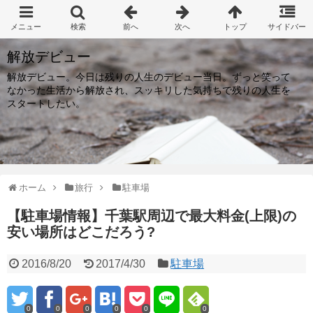
解放デビュー
解放デビュー。今日は残りの人生のデビュー当日。ずっと笑って
なかった生活から解放され、スッキリした気持ちで残りの人生を
スタートしたい。
ホーム
旅行
駐車場
【駐車場情報】千葉駅周辺で最大料金(上限)の
安い場所はどこだろう?
2016/8/20
2017/4/30
駐車場
0
0
0
0
0
0