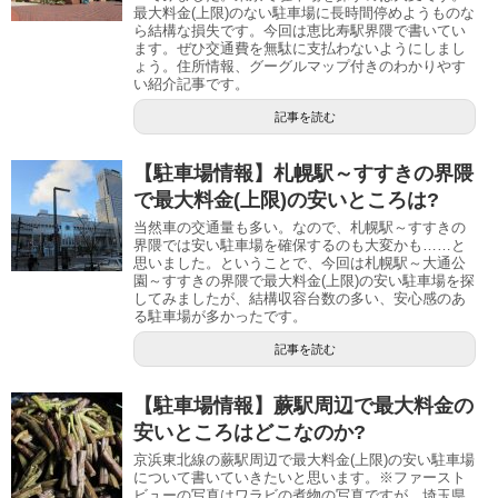
最大料金(上限)のない駐車場に長時間停めようものな
ら結構な損失です。今回は恵比寿駅界隈で書いてい
ます。ぜひ交通費を無駄に支払わないようにしまし
ょう。住所情報、グーグルマップ付きのわかりやす
い紹介記事です。
記事を読む
【駐車場情報】札幌駅～すすきの界隈
で最大料金(上限)の安いところは?
当然車の交通量も多い。なので、札幌駅～すすきの
界隈では安い駐車場を確保するのも大変かも……と
思いました。ということで、今回は札幌駅～大通公
園～すすきの界隈で最大料金(上限)の安い駐車場を探
してみましたが、結構収容台数の多い、安心感のあ
る駐車場が多かったです。
記事を読む
【駐車場情報】蕨駅周辺で最大料金の
安いところはどこなのか?
京浜東北線の蕨駅周辺で最大料金(上限)の安い駐車場
について書いていきたいと思います。※ファースト
ビューの写真はワラビの煮物の写真ですが、埼玉県