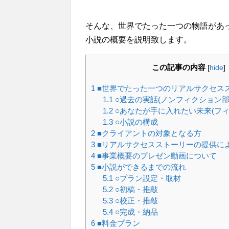
そんな、世界でたった一つの物語があ
小説の概要を説明致します。
この記事の内容
[
hide
]
1
■世界でたった一つのリアルサクセス
1.1
○過去の実話(ノンフィクション部
1.2
○あなたが手に入れたい未来(フィ
1.3
○小説の構成
2
■クライアントの対象となる方
3
■リアルサクセスストーリーの提供に
4
■事業概要のプレゼン動画について
5
■小説ができるまでの流れ
5.1
○プラン設定・取材
5.2
○初稿・推敲
5.3
○校正・推敲
5.4
○完成・納品
6
■料金プラン