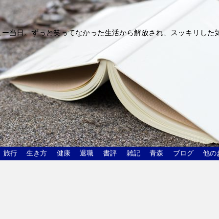
ュー当日。ずっと笑ってなかった生活から解放され、スッキリした
旅行
生き方
健康
退職
書評
雑記
青森
ブログ
他の