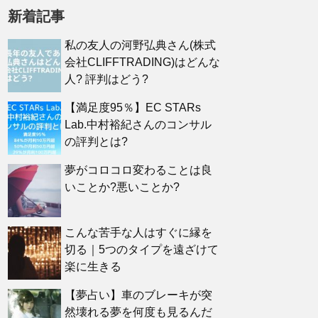
新着記事
私の友人の河野弘典さん(株式
会社CLIFFTRADING)はどんな
人? 評判はどう?
【満足度95％】EC STARs
Lab.中村裕紀さんのコンサル
の評判とは?
夢がコロコロ変わることは良
いことか?悪いことか?
こんな苦手な人はすぐに縁を
切る｜5つのタイプを遠ざけて
楽に生きる
【夢占い】車のブレーキが突
然壊れる夢を何度も見るんだ